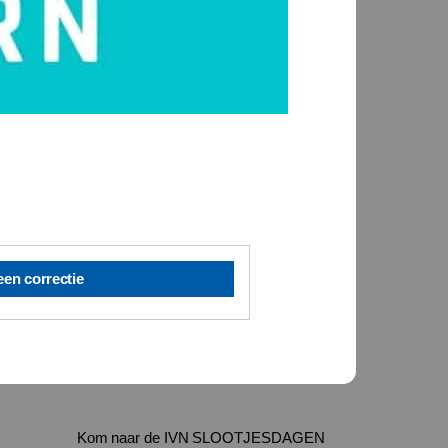
een correctie
Kom naar de IVN SLOOTJESDAGEN