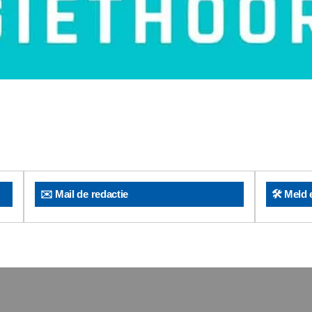
✉️ Mail de redactie
🛠️ Meld 