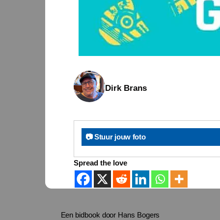
Dirk Brans
📷 Stuur jouw foto
Spread the love
Een bidbook door Hans Bogers