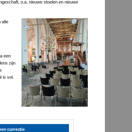
geschaft, o.a. nieuwe stoelen en nieuwe
 alle
na een
ens zijn
s
 is vol.
een correctie