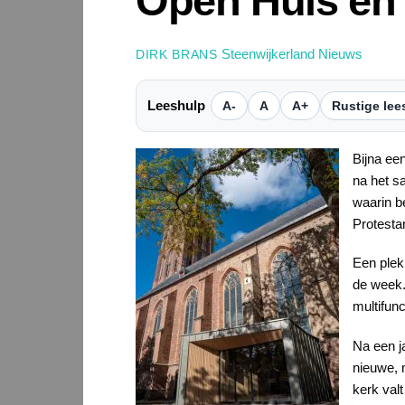
Open Huis en 
Steenwijkerland Nieuws
DIRK BRANS
Leeshulp
A-
A
A+
Rustige lee
Bijna ee
na het s
waarin b
Protesta
Een plek 
de week.
multifun
Na een j
nieuwe, 
kerk valt