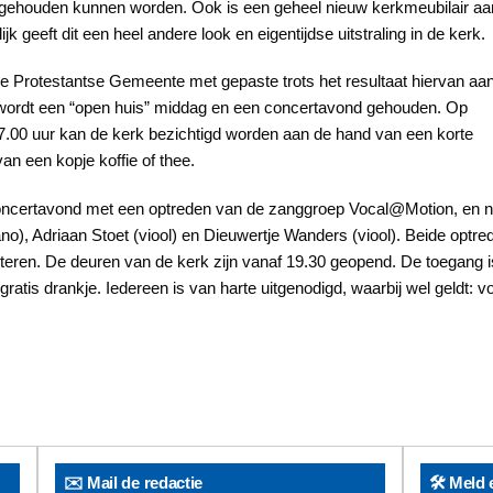
gehouden kunnen worden. Ook is een geheel nieuw kerkmeubilair aan
jk geeft dit een heel andere look en eigentijdse uitstraling in de kerk.
e Protestantse Gemeente met gepaste trots het resultaat hiervan aan
 wordt een “open huis” middag en een concertavond gehouden. Op
.00 uur kan de kerk bezichtigd worden aan de hand van een korte
van een kopje koffie of thee.
concertavond met een optreden van de zanggroep Vocal@Motion, en 
o), Adriaan Stoet (viool) en Dieuwertje Wanders (viool). Beide optred
teren. De deuren van de kerk zijn vanaf 19.30 geopend. De toegang i
ratis drankje. Iedereen is van harte uitgenodigd, waarbij wel geldt: vol
✉️ Mail de redactie
🛠️ Meld 