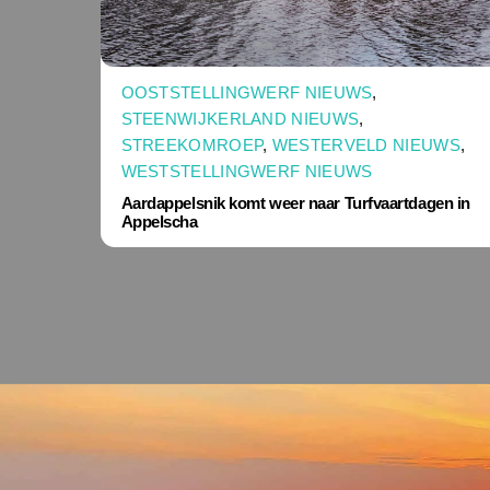
OOSTSTELLINGWERF NIEUWS
,
STEENWIJKERLAND NIEUWS
,
STREEKOMROEP
,
WESTERVELD NIEUWS
,
WESTSTELLINGWERF NIEUWS
Aardappelsnik komt weer naar Turfvaartdagen in
Appelscha