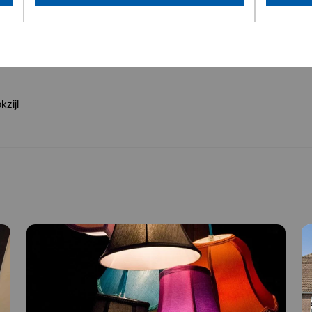
kzijl