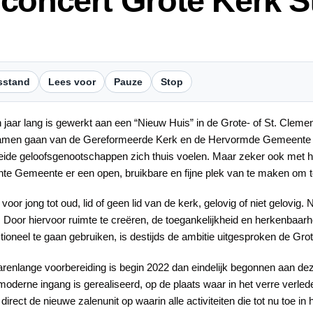
concert Grote Kerk S
sstand
Lees voor
Pauze
Stop
n jaar lang is gewerkt aan een “Nieuw Huis” in de Grote- of St. Clem
amen gaan van de Gereformeerde Kerk en de Hervormde Gemeente 
eide geloofsgenootschappen zich thuis voelen. Maar zeker ook met h
nte Gemeente er een open, bruikbare en fijne plek van te maken o
voor jong tot oud, lid of geen lid van de kerk, gelovig of niet gelovig
 Door hiervoor ruimte te creëren, de toegankelijkheid en herkenbaarh
ctioneel te gaan gebruiken, is destijds de ambitie uitgesproken de Gro
arenlange voorbereiding is begin 2022 dan eindelijk begonnen aan deze
moderne ingang is gerealiseerd, op de plaats waar in het verre verled
 direct de nieuwe zalenunit op waarin alle activiteiten die tot nu toe 