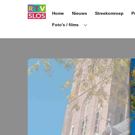
Ga
naar
Home
Nieuws
Streekomroep
P
de
inhoud
Foto’s / films