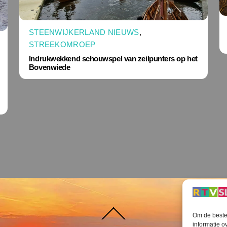
STEENWIJKERLAND NIEUWS
,
STREEKOMROEP
Indrukwekkend schouwspel van zeilpunters op het
Bovenwiede
Terug
Om de beste 
naar
boven
informatie o