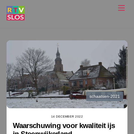
Ga
Men
naar
de
inhoud
schaatsen-2021
14 DECEMBER 2022
Waarschuwing voor kwaliteit ijs
in Steenwijkerland