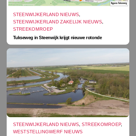
STEENWIJKERLAND NIEUWS
,
STEENWIJKERLAND ZAKELIJK NIEUWS
,
STREEKOMROEP
Tukseweg in Steenwijk krijgt nieuwe rotonde
STEENWIJKERLAND NIEUWS
,
STREEKOMROEP
,
WESTSTELLINGWERF NIEUWS