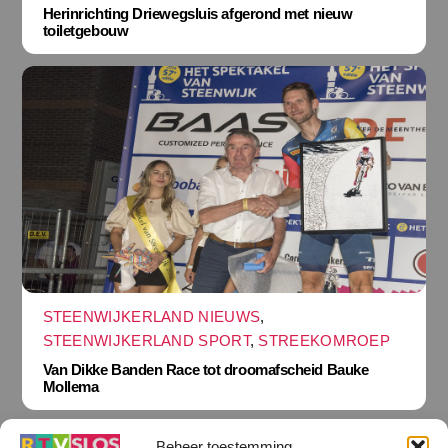
Herinrichting Driewegsluis afgerond met nieuw
toiletgebouw
STEENWIJKERLAND NIEUWS
,
STEENWIJKERLAND SPORT
,
STREEKOMROEP
Van Dikke Banden Race tot droomafscheid Bauke
Mollema
Beheer toestemming