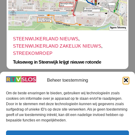
STEENWIJKERLAND NIEUWS
,
STEENWIJKERLAND ZAKELIJK NIEUWS
,
STREEKOMROEP
Tukseweg in Steenwijk krijgt nieuwe rotonde
Beheer toestemming
Om de beste ervaringen te bieden, gebruiken wij technologieën zoals
cookies om informatie over je apparaat op te slaan en/of te raadplegen.
Terug
Door in te stemmen met deze technologieën kunnen wij gegevens zoals
naar
boven
surfgedrag of unieke ID's op deze site verwerken. Als je geen toestemming
geeft of uw toestemming intrekt, kan dit een nadelige invloed hebben op
RTV SLOS
bepaalde functies en mogelijkheden.
Colofon
Klachten
Privacy verklaring
Disclaimer