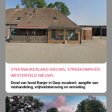
STEENWIJKERLAND NIEUWS
,
STREEKOMROEP
,
WESTERVELD NIEUWS
Dood van hond Banjer in Darp escaleert: aangifte van
mishandeling, vrijheidsberoving en vernieling