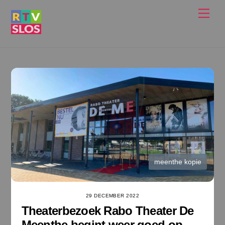
Ga
Men
naar
de
inhoud
meenthe kopie
29 DECEMBER 2022
Theaterbezoek Rabo Theater De
Meenthe begint weer goed op