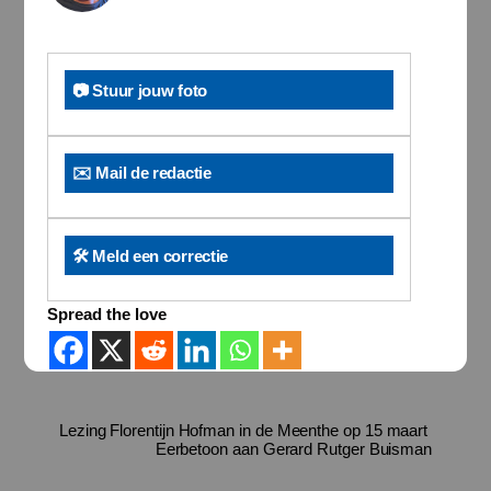
📷 Stuur jouw foto
✉️ Mail de redactie
🛠️ Meld een correctie
Spread the love
Lezing Florentijn Hofman in de Meenthe op 15 maart
Eerbetoon aan Gerard Rutger Buisman