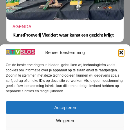
AGENDA
KunstProeverij Vledder: waar kunst een gezicht krijgt
Beheer toestemming
Om de beste ervaringen te bieden, gebruiken wij technologieën zoals
cookies om informatie over je apparaat op te slaan en/of te raadplegen.
Terug
Door in te stemmen met deze technologieën kunnen wij gegevens zoals
naar
boven
surfgedrag of unieke ID's op deze site verwerken. Als je geen toestemming
geeft of uw toestemming intrekt, kan dit een nadelige invloed hebben op
RTV SLOS
bepaalde functies en mogelijkheden.
Colofon
Klachten
Privacy verklaring
Disclaimer
Accepteren
Voorwaarden WiFi
RTV SLOS ANBI
Contact
Cookiebeleid (EU)
Terms and Conditions
Weigeren
©
RTV SLOS
2026