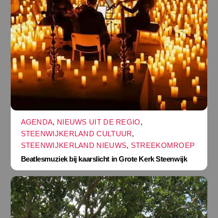
AGENDA
,
NIEUWS UIT DE REGIO
,
STEENWIJKERLAND CULTUUR
,
STEENWIJKERLAND NIEUWS
,
STREEKOMROEP
Beatlesmuziek bij kaarslicht in Grote Kerk Steenwijk