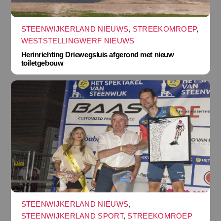
STEENWIJKERLAND NIEUWS
,
STREEKOMROEP
,
WESTSTELLINGWERF NIEUWS
Herinrichting Driewegsluis afgerond met nieuw
toiletgebouw
STEENWIJKERLAND NIEUWS
,
STEENWIJKERLAND SPORT
,
STREEKOMROEP