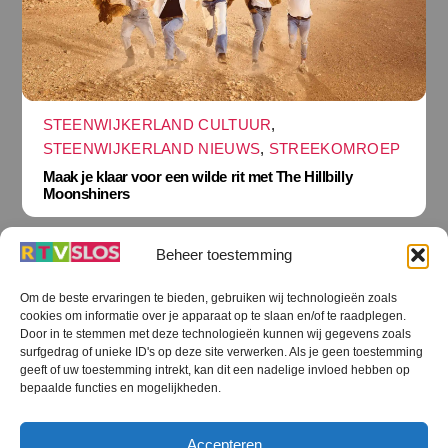
STEENWIJKERLAND CULTUUR
,
STEENWIJKERLAND NIEUWS
,
STREEKOMROEP
Maak je klaar voor een wilde rit met The Hillbilly
Moonshiners
Beheer toestemming
Om de beste ervaringen te bieden, gebruiken wij technologieën zoals
cookies om informatie over je apparaat op te slaan en/of te raadplegen.
Terug
Door in te stemmen met deze technologieën kunnen wij gegevens zoals
naar
boven
surfgedrag of unieke ID's op deze site verwerken. Als je geen toestemming
geeft of uw toestemming intrekt, kan dit een nadelige invloed hebben op
RTV SLOS
bepaalde functies en mogelijkheden.
Colofon
Klachten
Privacy verklaring
Disclaimer
Accepteren