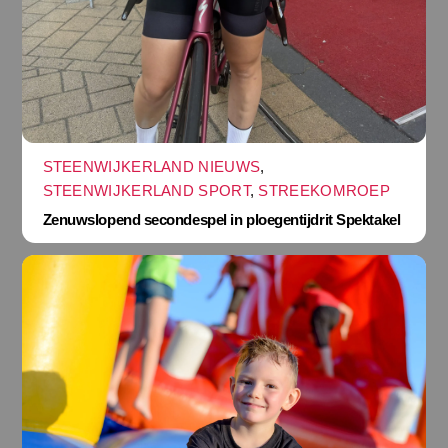
STEENWIJKERLAND NIEUWS
,
STEENWIJKERLAND SPORT
,
STREEKOMROEP
Zenuwslopend secondespel in ploegentijdrit Spektakel