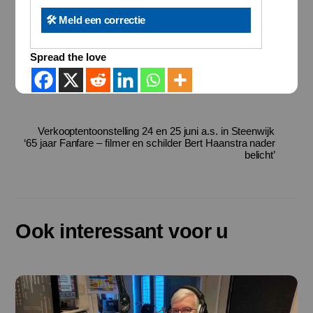
🛠️ Meld een correctie
Spread the love
Verkooptentoonstelling 24 en 25 juni a.s. in Steenwijk
‘65 jaar Fanfare – filmer en schilder Bert Haanstra nader
belicht’
Ook interessant voor u