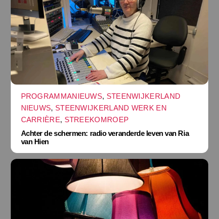
PROGRAMMANIEUWS
,
STEENWIJKERLAND
NIEUWS
,
STEENWIJKERLAND WERK EN
CARRIÈRE
,
STREEKOMROEP
Achter de schermen: radio veranderde leven van Ria
van Hien