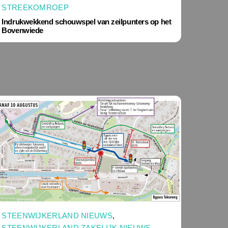
STREEKOMROEP
Indrukwekkend schouwspel van zeilpunters op het
Bovenwiede
STEENWIJKERLAND NIEUWS
,
STEENWIJKERLAND ZAKELIJK NIEUWS
,