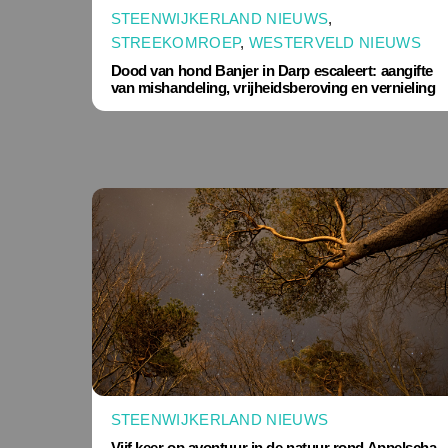
STEENWIJKERLAND NIEUWS
,
STREEKOMROEP
,
WESTERVELD NIEUWS
Dood van hond Banjer in Darp escaleert: aangifte
van mishandeling, vrijheidsberoving en vernieling
STEENWIJKERLAND NIEUWS
Vijf keer op avontuur in de natuur rond Appelscha