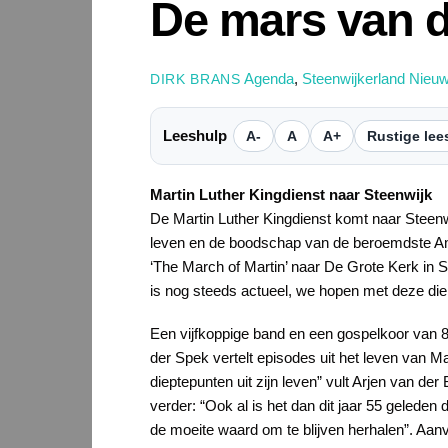
De mars van d
Agenda
,
Steenwijkerland Nieu
DIRK BRANS
Leeshulp
A-
A
A+
Rustige lee
Martin Luther Kingdienst naar Steenwijk
De Martin Luther Kingdienst komt naar Steen
leven en de boodschap van de beroemdste Ame
‘The March of Martin’ naar De Grote Kerk in
is nog steeds actueel, we hopen met deze die
Een vijfkoppige band en een gospelkoor van 
der Spek vertelt episodes uit het leven van 
dieptepunten uit zijn leven” vult Arjen van de
verder: “Ook al is het dan dit jaar 55 geleden
de moeite waard om te blijven herhalen”. Aa