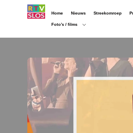
Ga
naar
Home
Nieuws
Streekomroep
P
de
inhoud
Foto’s / films