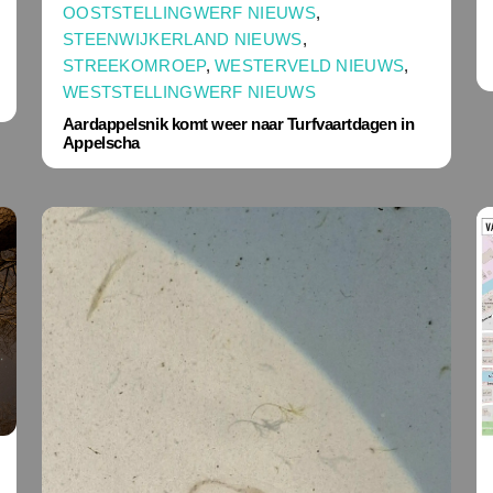
OOSTSTELLINGWERF NIEUWS
,
STEENWIJKERLAND NIEUWS
,
STREEKOMROEP
,
WESTERVELD NIEUWS
,
WESTSTELLINGWERF NIEUWS
Aardappelsnik komt weer naar Turfvaartdagen in
Appelscha