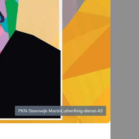
PKN-Steenwijk-MartinLutherKing-dienst-A3