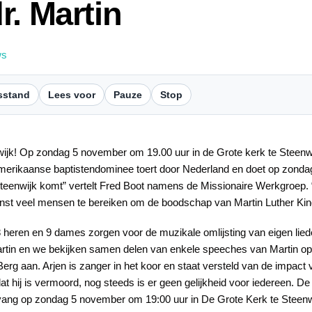
r. Martin
ws
sstand
Lees voor
Pauze
Stop
wijk! Op zondag 5 november om 19.00 uur in de Grote kerk te Steenw
rikaanse baptistendominee toert door Nederland en doet op zondag 
 Steenwijk komt” vertelt Fred Boot namens de Missionaire Werkgroep
nst veel mensen te bereiken om de boodschap van Martin Luther King
8 heren en 9 dames zorgen voor de muzikale omlijsting van eigen li
Martin en we bekijken samen delen van enkele speeches van Martin op 
r Berg aan. Arjen is zanger in het koor en staat versteld van de impact
 dat hij is vermoord, nog steeds is er geen gelijkheid voor iedereen. D
nvang op zondag 5 november om 19:00 uur in De Grote Kerk te Steenw