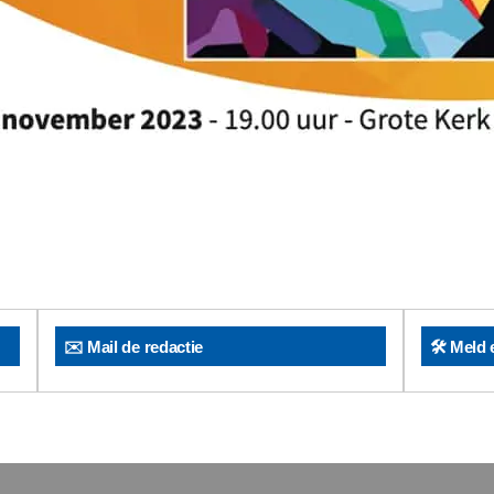
✉️ Mail de redactie
🛠️ Meld 