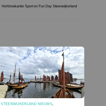
Herfstvakantie Sport en Fun Day Steenwijkerland
STEENWIJKERLAND NIEUWS
,