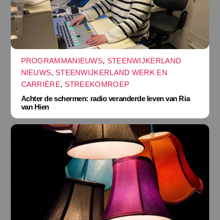
PROGRAMMANIEUWS
,
STEENWIJKERLAND
NIEUWS
,
STEENWIJKERLAND WERK EN
CARRIÈRE
,
STREEKOMROEP
Achter de schermen: radio veranderde leven van Ria
van Hien