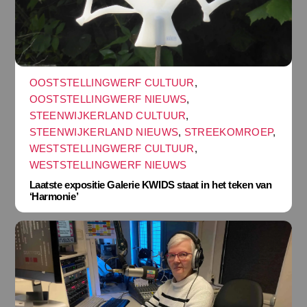
OOSTSTELLINGWERF CULTUUR
,
OOSTSTELLINGWERF NIEUWS
,
STEENWIJKERLAND CULTUUR
,
STEENWIJKERLAND NIEUWS
,
STREEKOMROEP
,
WESTSTELLINGWERF CULTUUR
,
WESTSTELLINGWERF NIEUWS
Laatste expositie Galerie KWIDS staat in het teken van
‘Harmonie’