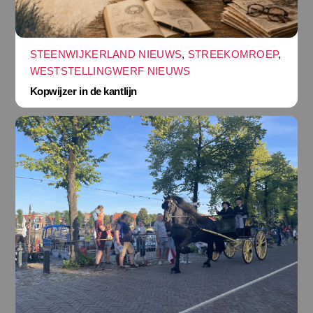
STEENWIJKERLAND NIEUWS
,
STREEKOMROEP
,
WESTSTELLINGWERF NIEUWS
Kopwijzer in de kantlijn