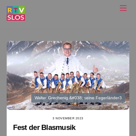
Ga
Men
naar
de
inhoud
Walter Grechenig &#038; seine Fegerländer3
3 NOVEMBER 2023
Fest der Blasmusik