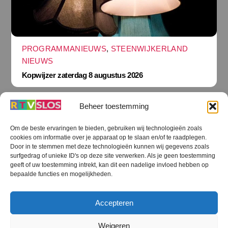
PROGRAMMANIEUWS
,
STEENWIJKERLAND
NIEUWS
Kopwijzer zaterdag 8 augustus 2026
Beheer toestemming
Om de beste ervaringen te bieden, gebruiken wij technologieën zoals
cookies om informatie over je apparaat op te slaan en/of te raadplegen.
Terug
Door in te stemmen met deze technologieën kunnen wij gegevens zoals
naar
boven
surfgedrag of unieke ID's op deze site verwerken. Als je geen toestemming
geeft of uw toestemming intrekt, kan dit een nadelige invloed hebben op
RTV SLOS
bepaalde functies en mogelijkheden.
Colofon
Klachten
Privacy verklaring
Disclaimer
Accepteren
Voorwaarden WiFi
RTV SLOS ANBI
Contact
Cookiebeleid (EU)
Terms and Conditions
Weigeren