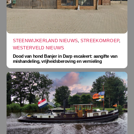
STEENWIJKERLAND NIEUWS
,
STREEKOMROEP
,
WESTERVELD NIEUWS
Dood van hond Banjer in Darp escaleert: aangifte van
mishandeling, vrijheidsberoving en vernieling