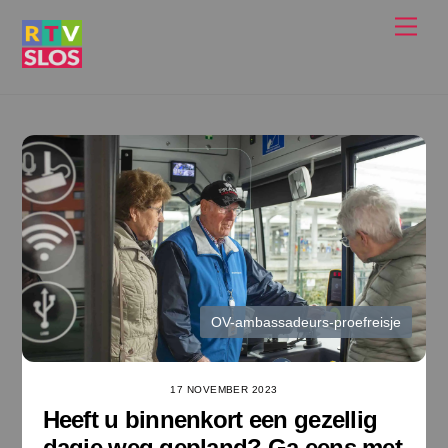
Ga
Men
naar
de
inhoud
OV-ambassadeurs-proefreisje
17 NOVEMBER 2023
Heeft u binnenkort een gezellig
dagje weg gepland? Ga eens met