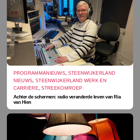
PROGRAMMANIEUWS
,
STEENWIJKERLAND
NIEUWS
,
STEENWIJKERLAND WERK EN
CARRIÈRE
,
STREEKOMROEP
Achter de schermen: radio veranderde leven van Ria
van Hien