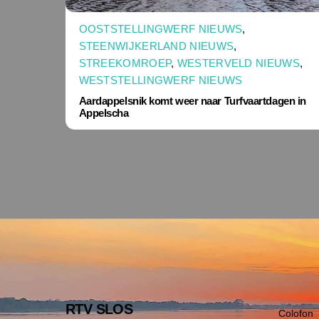
OOSTSTELLINGWERF NIEUWS
,
STEENWIJKERLAND NIEUWS
,
STREEKOMROEP
,
WESTERVELD NIEUWS
,
WESTSTELLINGWERF NIEUWS
Aardappelsnik komt weer naar Turfvaartdagen in
Appelscha
RTV SLOS
Colofon