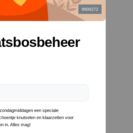
9900272
aatsbosbeheer
e zondagmiddagen een speciale
choentje knutselen en klaarzetten voor
n in. Alles mag!