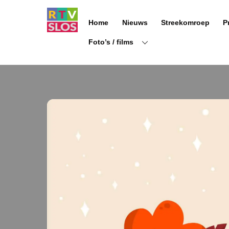
Ga
naar
Home
Nieuws
Streekomroep
P
de
inhoud
Foto’s / films