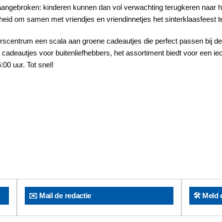
angebroken: kinderen kunnen dan vol verwachting terugkeren naar 
nheid om samen met vriendjes en vriendinnetjes het sinterklaasfeest t
kerscentrum een scala aan groene cadeautjes die perfect passen bij 
cadeautjes voor buitenliefhebbers, het assortiment biedt voor een ie
0 uur. Tot snel!
✉️ Mail de redactie
🛠️ Meld 