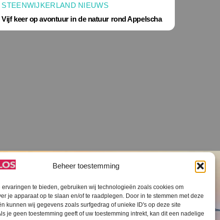
STEENWIJKERLAND NIEUWS
Vijf keer op avontuur in de natuur rond Appelscha
Beheer toestemming
ervaringen te bieden, gebruiken wij technologieën zoals cookies om
ver je apparaat op te slaan en/of te raadplegen. Door in te stemmen met deze
n kunnen wij gegevens zoals surfgedrag of unieke ID's op deze site
ls je geen toestemming geeft of uw toestemming intrekt, kan dit een nadelige
V SLOS ANBI
Contact
Cookiebeleid (EU)