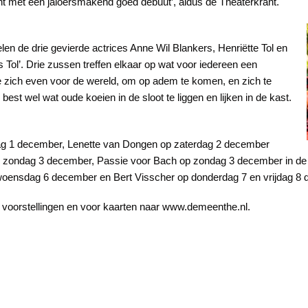
lent met een jaloersmakend goed debuut’, aldus de Theaterkrant.
 de drie gevierde actrices Anne Wil Blankers, Henriëtte Tol en
Tol’. Drie zussen treffen elkaar op wat voor iedereen een
 ze zich even voor de wereld, om op adem te komen, en zich te
 best wel wat oude koeien in de sloot te liggen en lijken in de kast.
ag 1 december, Lenette van Dongen op zaterdag 2 december
n zondag 3 december, Passie voor Bach op zondag 3 december in de
oensdag 6 december en Bert Visscher op donderdag 7 en vrijdag 8 
 voorstellingen en voor kaarten naar www.demeenthe.nl.