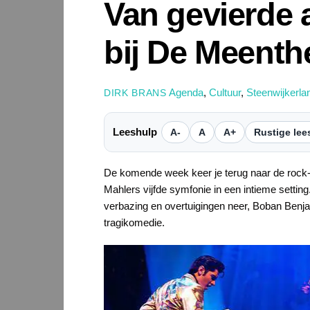
Van gevierde a
bij De Meenth
Agenda
,
Cultuur
,
Steenwijkerla
DIRK BRANS
Leeshulp
A-
A
A+
Rustige lee
De komende week keer je terug naar de rock-’n
Mahlers vijfde symfonie in een intieme setting.
verbazing en overtuigingen neer, Boban Benja
tragikomedie.