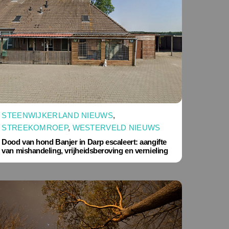
STEENWIJKERLAND NIEUWS
,
STREEKOMROEP
,
WESTERVELD NIEUWS
Dood van hond Banjer in Darp escaleert: aangifte
van mishandeling, vrijheidsberoving en vernieling