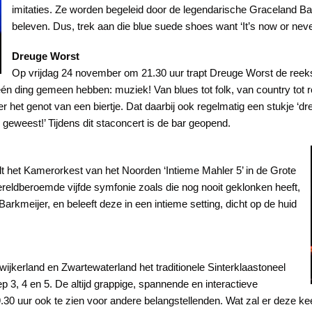
imitaties. Ze worden begeleid door de legendarische Graceland Ban
beleven. Dus, trek aan die blue suede shoes want ‘It’s now or neve
Dreuge Worst
Op vrijdag 24 november om 21.30 uur trapt Dreuge Worst de reeks
én ding gemeen hebben: muziek! Van blues tot folk, van country tot 
 het genot van een biertje. Dat daarbij ook regelmatig een stukje ‘dre
 geweest!’ Tijdens dit staconcert is de bar geopend.
 het Kamerorkest van het Noorden ‘Intieme Mahler 5’ in de Grote
reldberoemde vijfde symfonie zoals die nog nooit geklonken heeft,
arkmeijer, en beleeft deze in een intieme setting, dicht op de huid
wijkerland en Zwartewaterland het traditionele Sinterklaastoneel
3, 4 en 5. De altijd grappige, spannende en interactieve
30 uur ook te zien voor andere belangstellenden. Wat zal er deze keer