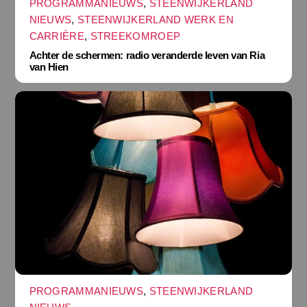
PROGRAMMANIEUWS
,
STEENWIJKERLAND
NIEUWS
,
STEENWIJKERLAND WERK EN
CARRIÈRE
,
STREEKOMROEP
Achter de schermen: radio veranderde leven van Ria
van Hien
PROGRAMMANIEUWS
,
STEENWIJKERLAND