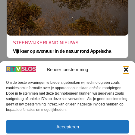
STEENWIJKERLAND NIEUWS
Vijf keer op avontuur in de natuur rond Appelscha
Beheer toestemming
Om de beste ervaringen te bieden, gebruiken wij technologieën zoals
cookies om informatie over je apparaat op te slaan en/of te raadplegen.
Terug
Door in te stemmen met deze technologieën kunnen wij gegevens zoals
naar
boven
surfgedrag of unieke ID's op deze site verwerken. Als je geen toestemming
geeft of uw toestemming intrekt, kan dit een nadelige invloed hebben op
RTV SLOS
bepaalde functies en mogelijkheden.
Colofon
Klachten
Privacy verklaring
Disclaimer
Accepteren
Voorwaarden WiFi
RTV SLOS ANBI
Contact