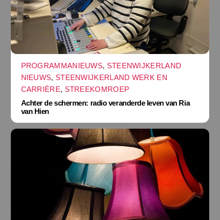
PROGRAMMANIEUWS
,
STEENWIJKERLAND
NIEUWS
,
STEENWIJKERLAND WERK EN
CARRIÈRE
,
STREEKOMROEP
Achter de schermen: radio veranderde leven van Ria
van Hien