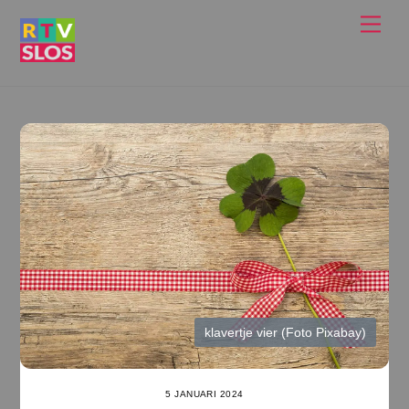
Ga
Men
naar
de
inhoud
klavertje vier (Foto Pixabay)
5 JANUARI 2024