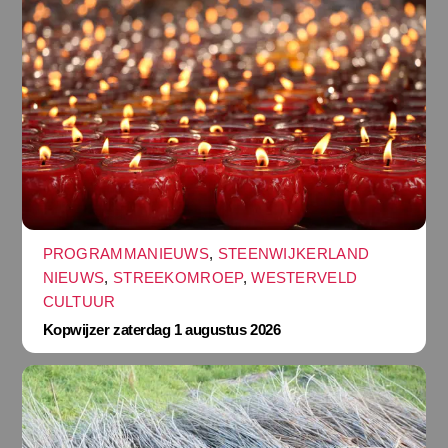
PROGRAMMANIEUWS
,
STEENWIJKERLAND
NIEUWS
,
STREEKOMROEP
,
WESTERVELD
CULTUUR
Kopwijzer zaterdag 1 augustus 2026