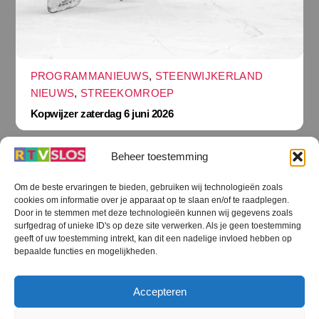
PROGRAMMANIEUWS
,
STEENWIJKERLAND
NIEUWS
,
STREEKOMROEP
Kopwijzer zaterdag 6 juni 2026
Beheer toestemming
Om de beste ervaringen te bieden, gebruiken wij technologieën zoals
cookies om informatie over je apparaat op te slaan en/of te raadplegen.
Terug
Door in te stemmen met deze technologieën kunnen wij gegevens zoals
naar
boven
surfgedrag of unieke ID's op deze site verwerken. Als je geen toestemming
geeft of uw toestemming intrekt, kan dit een nadelige invloed hebben op
RTV SLOS
bepaalde functies en mogelijkheden.
Colofon
Klachten
Privacy verklaring
Disclaimer
Accepteren
Voorwaarden WiFi
RTV SLOS ANBI
Contact
Cookiebeleid (EU)
Terms and Conditions