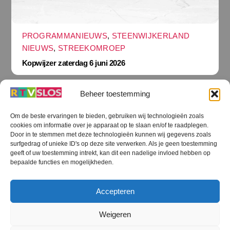
PROGRAMMANIEUWS
,
STEENWIJKERLAND
NIEUWS
,
STREEKOMROEP
Kopwijzer zaterdag 6 juni 2026
Beheer toestemming
Om de beste ervaringen te bieden, gebruiken wij technologieën zoals
cookies om informatie over je apparaat op te slaan en/of te raadplegen.
Terug
Door in te stemmen met deze technologieën kunnen wij gegevens zoals
naar
boven
surfgedrag of unieke ID's op deze site verwerken. Als je geen toestemming
geeft of uw toestemming intrekt, kan dit een nadelige invloed hebben op
RTV SLOS
bepaalde functies en mogelijkheden.
Colofon
Klachten
Privacy verklaring
Disclaimer
Accepteren
Voorwaarden WiFi
RTV SLOS ANBI
Contact
Cookiebeleid (EU)
Terms and Conditions
Weigeren
©
RTV SLOS
2026