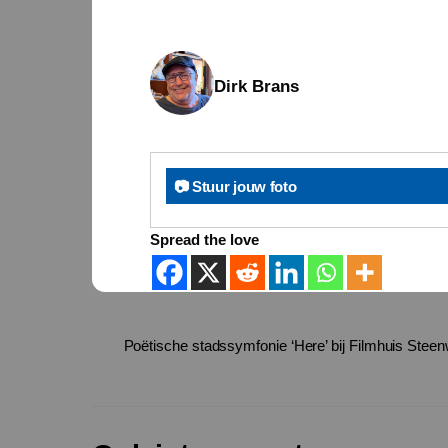
Dirk Brans
📷 Stuur jouw foto
Spread the love
Poëtische stadssymfonie ‘Here’ bij Filmhuis Steen