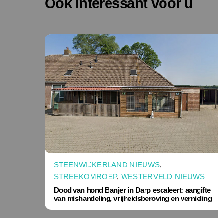
Ook interessant voor u
STEENWIJKERLAND NIEUWS
,
STREEKOMROEP
,
WESTERVELD NIEUWS
Dood van hond Banjer in Darp escaleert: aangifte
van mishandeling, vrijheidsberoving en vernieling