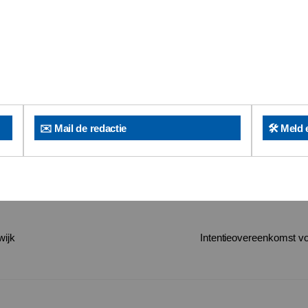
✉️ Mail de redactie
🛠️ Meld 
wijk
Intentieovereenkomst vo