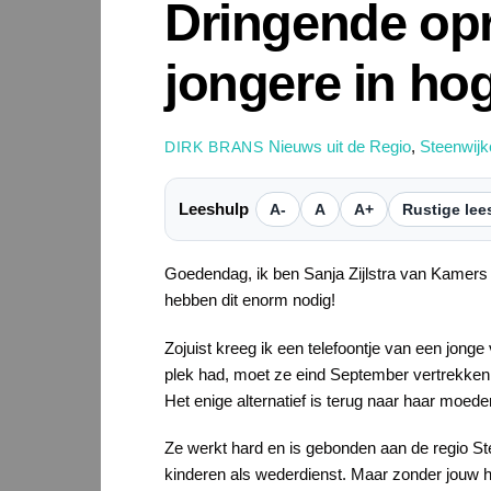
Dringende op
jongere in ho
Nieuws uit de Regio
,
Steenwijk
DIRK BRANS
Leeshulp
A-
A
A+
Rustige lee
Goedendag, ik ben Sanja Zijlstra van Kamers 
hebben dit enorm nodig!
Zojuist kreeg ik een telefoontje van een jonge
plek had, moet ze eind September vertrekken.
Het enige alternatief is terug naar haar moe
Ze werkt hard en is gebonden aan de regio Ste
kinderen als wederdienst. Maar zonder jouw h