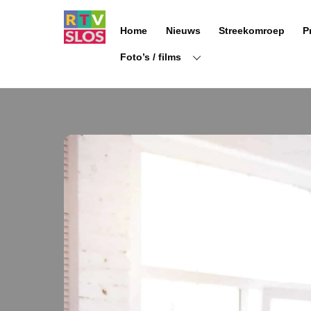
Ga
naar
Home
Nieuws
Streekomroep
P
de
inhoud
Foto’s / films