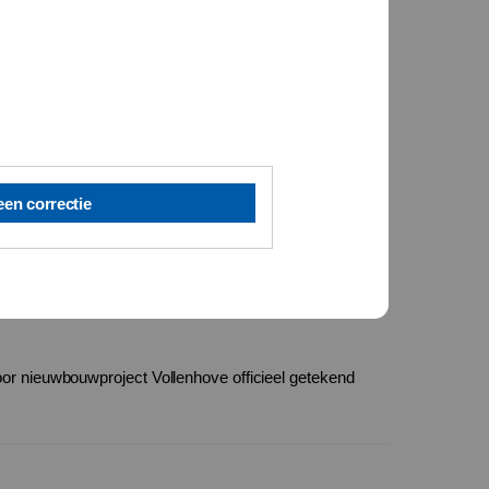
een correctie
or nieuwbouwproject Vollenhove officieel getekend