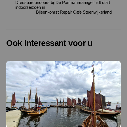
Dressuurconcours bij De Pasmanmanege luidt start
indoorseizoen in
Bijeenkomst Repair Cafe Steenwijkerland
Ook interessant voor u