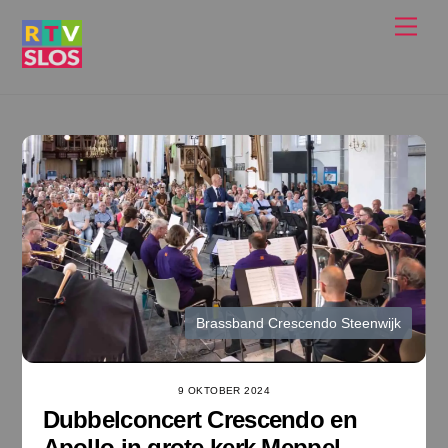
Ga
Men
naar
de
inhoud
Brassband Crescendo Steenwijk
9 OKTOBER 2024
Dubbelconcert Crescendo en
Apollo in grote kerk Meppel