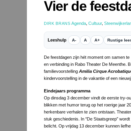
Vier de feestd
Agenda
,
Cultuur
,
Steenwijkerla
DIRK BRANS
Leeshulp
A-
A
A+
Rustige lee
De feestdagen zijn hét moment om samen te 
en verbinding in Rabo Theater De Meenthe. B
familievoorstelling
Amilia Cirque Acrobatiqu
kindervoorstelling in de vakantie of een nieu
Eindejaars programma
Op dinsdag 3 december vindt de eerste try-o
blikken met humor terug op het roerige jaar 
herkenbare verhalen te zien ontstaan. Thea
stuk geschiedenis. In “De Staatsgreep” wordt
belicht. Op vrijdag 13 december kunnen liefhe