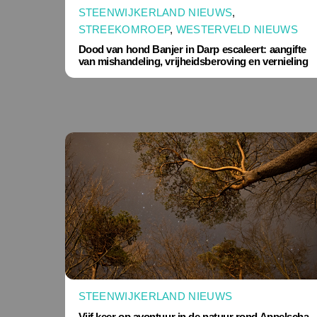
STEENWIJKERLAND NIEUWS
,
STREEKOMROEP
,
WESTERVELD NIEUWS
Dood van hond Banjer in Darp escaleert: aangifte
van mishandeling, vrijheidsberoving en vernieling
STEENWIJKERLAND NIEUWS
Vijf keer op avontuur in de natuur rond Appelscha