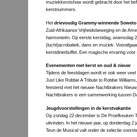
muziekkerstshow wordt gebracht door het befa
kerstnummers.
Het
drievoudig Grammy-winnende Soweto 
Zuid-Afrikaanse Vrijheidsbeweging en de Am
harmonieën. Op eerste kerstdag, woensdag 25
(lucht)acrobatiek, dans en muziek. Voorafgaa
kerstdinerbuffet. Een magische ervaring voor d
Evenementen met kerst en oud & nieuw
Tijdens de feestdagen wordt er ook weer veel
Just Like Robbie A Tribute to Robbie Williams
feestend met het nieuwe Nachtbrakers Nieuwj
Nachtbrakers is een samenwerking tussen D
Jeugdvoorstellingen in de kerstvakantie
Op zondag 22 december is De Proefkeuken Thea
uitvinden. In het nieuwe jaar, op donderdag 2 
Teun de Musical valt onder de selectie voorste