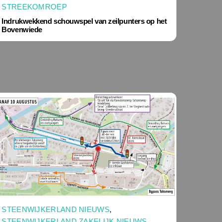
STREEKOMROEP
Indrukwekkend schouwspel van zeilpunters op het
Bovenwiede
STEENWIJKERLAND NIEUWS
,
STEENWIJKERLAND ZAKELIJK NIEUWS
,