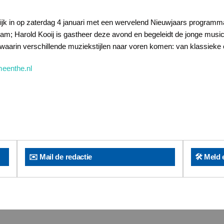
elijk in op zaterdag 4 januari met een wervelend Nieuwjaars program
t Dam; Harold Kooij is gastheer deze avond en begeleidt de jonge mus
re waarin verschillende muziekstijlen naar voren komen: van klassiek
eenthe.nl
✉️ Mail de redactie
🛠️ Meld 