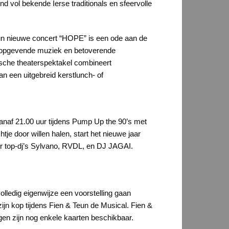
vol bekende Ierse traditionals en sfeervolle
n nieuwe concert “HOPE” is een ode aan de
hoopgevende muziek en betoverende
ische theaterspektakel combineert
n een uitgebreid kerstlunch- of
anaf 21.00 uur tijdens Pump Up the 90’s met
je door willen halen, start het nieuwe jaar
or top-dj’s Sylvano, RVDL, en DJ JAGAI.
ledig eigenwijze een voorstelling gaan
zijn kop tijdens Fien & Teun de Musical. Fien &
ngen zijn nog enkele kaarten beschikbaar.