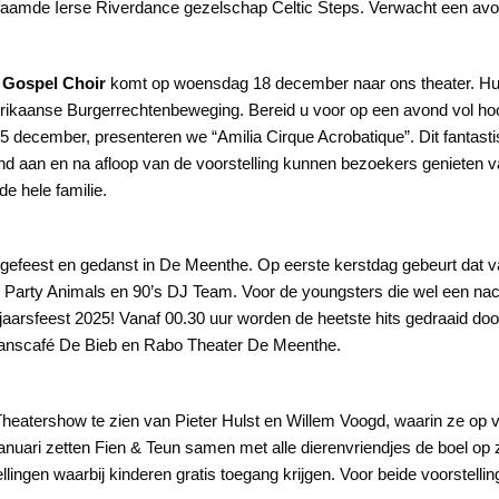
amde Ierse Riverdance gezelschap Celtic Steps. Verwacht een avond 
Gospel Choir
komt op woensdag 18 december naar ons theater. Hu
erikaanse Burgerrechtenbeweging. Bereid u voor op een avond vol 
 december, presenteren we “Amilia Cirque Acrobatique”. Dit fantast
nd aan en na afloop van de voorstelling kunnen bezoekers genieten va
e hele familie.
 gefeest en gedanst in De Meenthe. Op eerste kerstdag gebeurt dat v
, Party Animals en 90’s DJ Team. Voor de youngsters die wel een nacht
aarsfeest 2025! Vanaf 00.30 uur worden de heetste hits gedraaid do
anscafé De Bieb en Rabo Theater De Meenthe.
tershow te zien van Pieter Hulst en Willem Voogd, waarin ze op vol
januari zetten Fien & Teun samen met alle dierenvriendjes de boel op 
llingen waarbij kinderen gratis toegang krijgen. Voor beide voorstelli