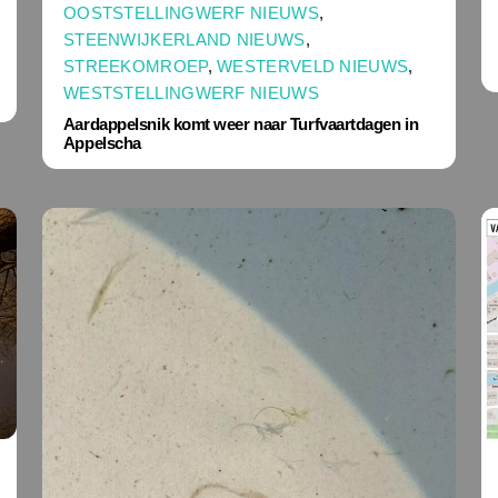
OOSTSTELLINGWERF NIEUWS
,
STEENWIJKERLAND NIEUWS
,
STREEKOMROEP
,
WESTERVELD NIEUWS
,
WESTSTELLINGWERF NIEUWS
Aardappelsnik komt weer naar Turfvaartdagen in
Appelscha