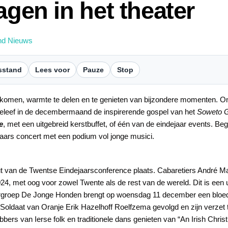
agen in het theater
nd Nieuws
sstand
Lees voor
Pauze
Stop
komen, warmte te delen en te genieten van bijzondere momenten. O
eleef in de decembermaand de inspirerende gospel van het
Soweto G
e
, met een uitgebreid kerstbuffet, of één van de eindejaar events. B
wjaars concert met een podium vol jonge musici.
ut van de Twentse Eindejaarsconference plaats. Cabaretiers André M
2024, met oog voor zowel Twente als de rest van de wereld. Dit is e
tergroep De Jonge Honden brengt op woensdag 11 december een bloed
 Soldaat van Oranje Erik Hazelhoff Roelfzema gevolgd en zijn verzet 
bbers van Ierse folk en traditionele dans genieten van “An Irish Chr