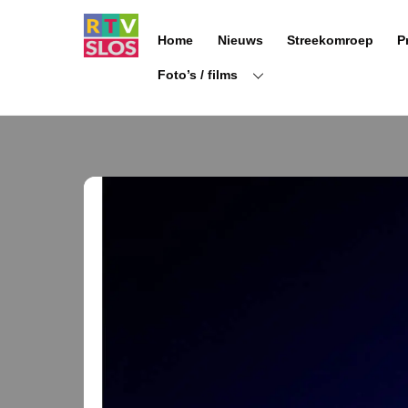
Ga
naar
Home
Nieuws
Streekomroep
P
de
inhoud
Foto’s / films