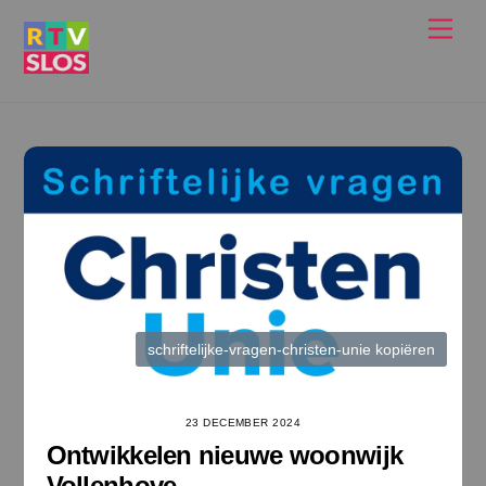
Ga
Men
naar
de
inhoud
schriftelijke-vragen-christen-unie kopiëren
23 DECEMBER 2024
Ontwikkelen nieuwe woonwijk
Vollenhove