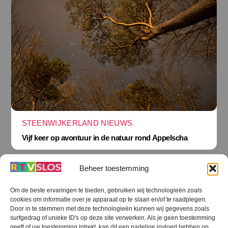
STEENWIJKERLAND NIEUWS
Vijf keer op avontuur in de natuur rond Appelscha
Beheer toestemming
Om de beste ervaringen te bieden, gebruiken wij technologieën zoals
cookies om informatie over je apparaat op te slaan en/of te raadplegen.
Terug
Door in te stemmen met deze technologieën kunnen wij gegevens zoals
naar
boven
surfgedrag of unieke ID's op deze site verwerken. Als je geen toestemming
geeft of uw toestemming intrekt, kan dit een nadelige invloed hebben op