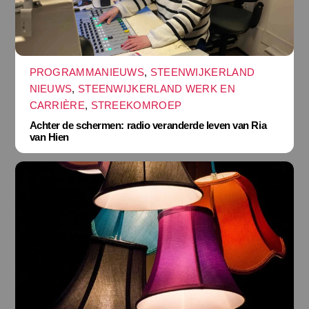
PROGRAMMANIEUWS
,
STEENWIJKERLAND
NIEUWS
,
STEENWIJKERLAND WERK EN
CARRIÈRE
,
STREEKOMROEP
Achter de schermen: radio veranderde leven van Ria
van Hien