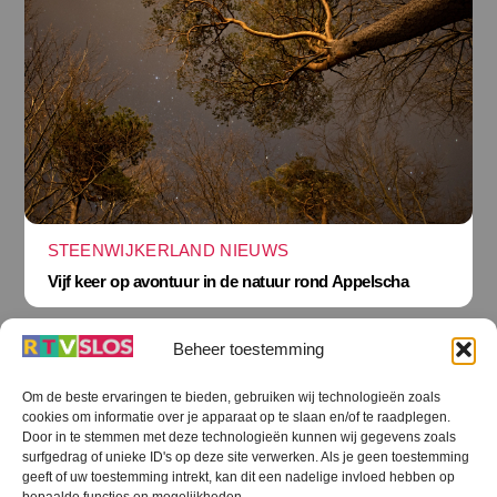
STEENWIJKERLAND NIEUWS
Vijf keer op avontuur in de natuur rond Appelscha
Beheer toestemming
Om de beste ervaringen te bieden, gebruiken wij technologieën zoals
cookies om informatie over je apparaat op te slaan en/of te raadplegen.
Terug
Door in te stemmen met deze technologieën kunnen wij gegevens zoals
naar
boven
surfgedrag of unieke ID's op deze site verwerken. Als je geen toestemming
geeft of uw toestemming intrekt, kan dit een nadelige invloed hebben op
RTV SLOS