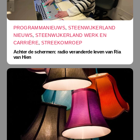
PROGRAMMANIEUWS
,
STEENWIJKERLAND
NIEUWS
,
STEENWIJKERLAND WERK EN
CARRIÈRE
,
STREEKOMROEP
Achter de schermen: radio veranderde leven van Ria
van Hien