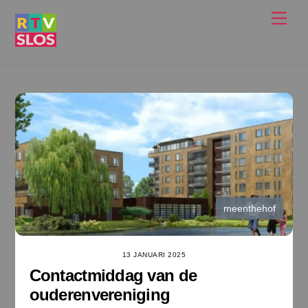
Ga
Men
naar
de
inhoud
meenthehof
13 JANUARI 2025
Contactmiddag van de
ouderenvereniging