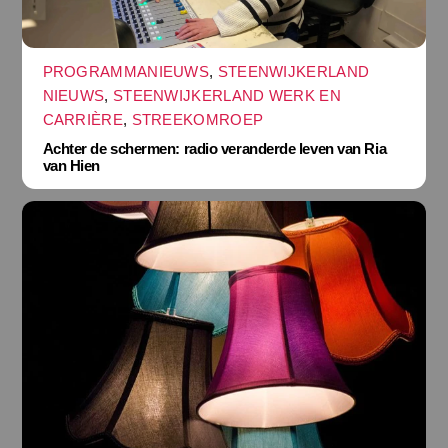
PROGRAMMANIEUWS
,
STEENWIJKERLAND
NIEUWS
,
STEENWIJKERLAND WERK EN
CARRIÈRE
,
STREEKOMROEP
Achter de schermen: radio veranderde leven van Ria
van Hien