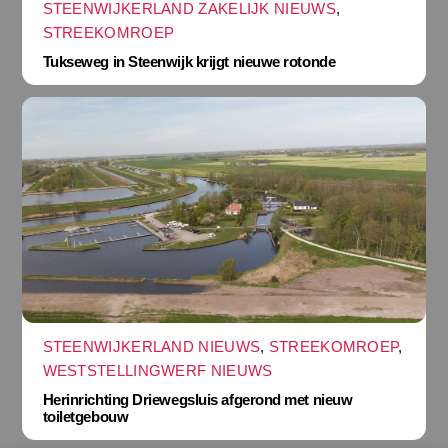
STEENWIJKERLAND ZAKELIJK NIEUWS
,
STREEKOMROEP
Tukseweg in Steenwijk krijgt nieuwe rotonde
STEENWIJKERLAND NIEUWS
,
STREEKOMROEP
,
WESTSTELLINGWERF NIEUWS
Herinrichting Driewegsluis afgerond met nieuw
toiletgebouw