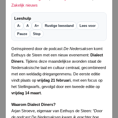
Zakelijk nieuws
Leeshulp
A-
A
A+
Rustige leesstand
Lees voor
Pauze
Stop
Geïnspireerd door de podcast
De Nedersaksen
komt
Eethuys de Steen met een nieuw evenement:
Dialect
Diners
. Tijdens deze maandelijkse avonden staat de
Nedersaksische taal en cultuur centraal, gecombineerd
met een
weldadig
driegangenmenu. De eerste editie
vindt plaats op
vrijdag 21 februari
, met een focus op
het Stellingwarfs, gevolgd door een tweede editie op
vrijdag 14 maart
.
Waarom Dialect Diners?
Arjan Stroeve, eigenaar van Eethuys de Steen:
“Door
de podcast De Nedersaksen kwam ik erachter hoe