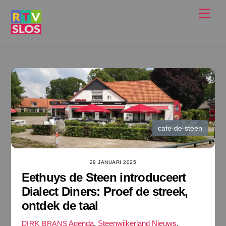
Ga
Men
naar
de
inhoud
cafe-de-steen
29 JANUARI 2025
Eethuys de Steen introduceert
Dialect Diners: Proef de streek,
ontdek de taal
Agenda
,
Steenwijkerland Nieuws
,
DIRK BRANS