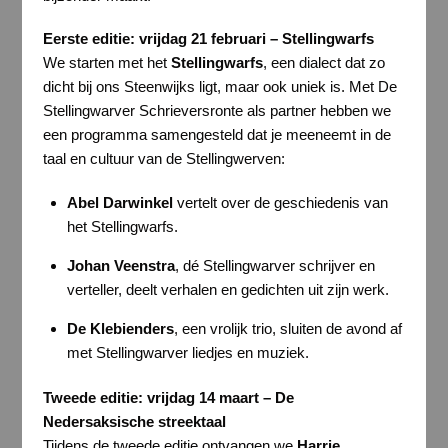
Eerste editie: vrijdag 21 februari – Stellingwarfs
We starten met het
Stellingwarfs
, een dialect dat zo
dicht bij ons Steenwijks ligt, maar ook uniek is. Met De
Stellingwarver Schrieversronte als partner hebben we
een programma samengesteld dat je meeneemt in de
taal en cultuur van de Stellingwerven:
Abel Darwinkel
vertelt over de geschiedenis van
het Stellingwarfs.
Johan Veenstra
, dé Stellingwarver schrijver en
verteller, deelt verhalen en gedichten uit zijn werk.
De Klebienders
, een vrolijk trio, sluiten de avond af
met Stellingwarver liedjes en muziek.
Tweede editie: vrijdag 14 maart – De
Nedersaksische streektaal
Tijdens de tweede editie ontvangen we
Harrie