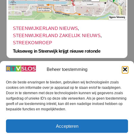
STEENWIJKERLAND NIEUWS
,
STEENWIJKERLAND ZAKELIJK NIEUWS
,
STREEKOMROEP
Tukseweg in Steenwijk krijgt nieuwe rotonde
Beheer toestemming
Om de beste ervaringen te bieden, gebruiken wij technologieën zoals
cookies om informatie over je apparaat op te slaan en/of te raadplegen.
Terug
Door in te stemmen met deze technologieën kunnen wij gegevens zoals
naar
boven
surfgedrag of unieke ID's op deze site verwerken. Als je geen toestemming
geeft of uw toestemming intrekt, kan dit een nadelige invloed hebben op
RTV SLOS
bepaalde functies en mogelijkheden.
Colofon
Klachten
Privacy verklaring
Disclaimer
Accepteren
Voorwaarden WiFi
RTV SLOS ANBI
Contact