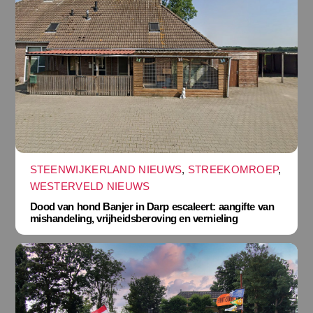
STEENWIJKERLAND NIEUWS
,
STREEKOMROEP
,
WESTERVELD NIEUWS
Dood van hond Banjer in Darp escaleert: aangifte van
mishandeling, vrijheidsberoving en vernieling