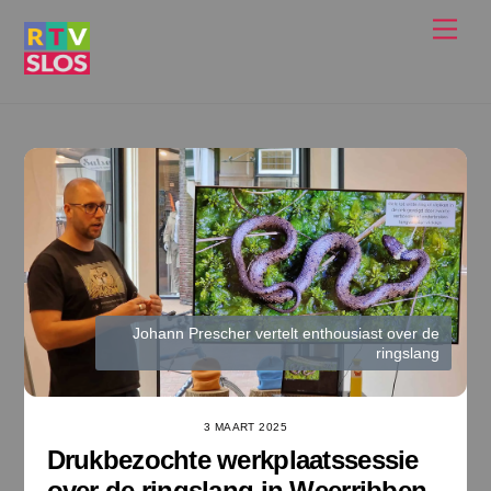
Ga
Men
naar
de
inhoud
Johann Prescher vertelt enthousiast over de
ringslang
3 MAART 2025
Drukbezochte werkplaatssessie
over de ringslang in Weerribben-