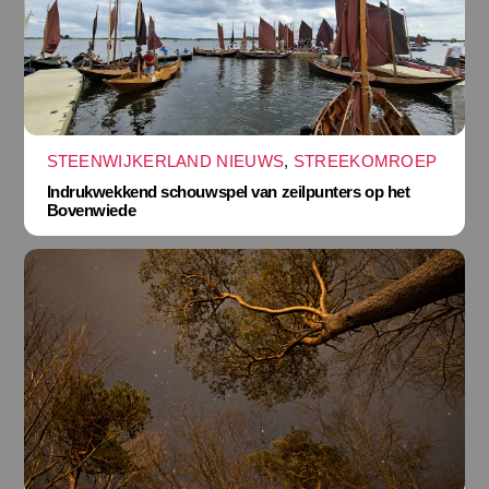
STEENWIJKERLAND NIEUWS
,
STREEKOMROEP
Indrukwekkend schouwspel van zeilpunters op het
Bovenwiede