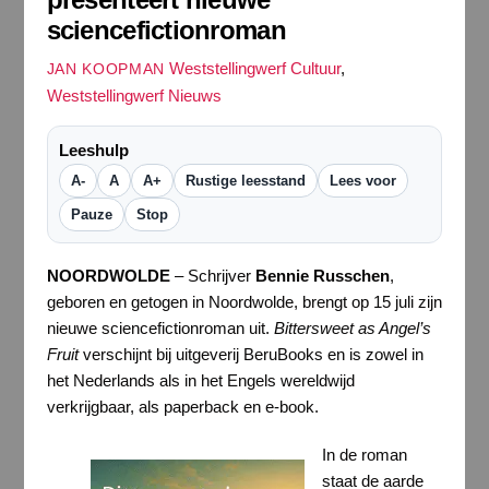
sciencefictionroman
Weststellingwerf Cultuur
,
JAN KOOPMAN
Weststellingwerf Nieuws
Leeshulp
A-
A
A+
Rustige leesstand
Lees voor
Pauze
Stop
NOORDWOLDE
– Schrijver
Bennie Russchen
,
geboren en getogen in Noordwolde, brengt op 15 juli zijn
nieuwe sciencefictionroman uit.
Bittersweet as Angel’s
Fruit
verschijnt bij uitgeverij BeruBooks en is zowel in
het Nederlands als in het Engels wereldwijd
verkrijgbaar, als paperback en e-book.
In de roman
staat de aarde