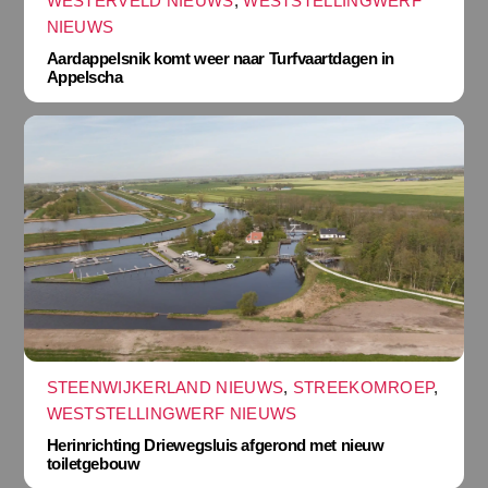
WESTERVELD NIEUWS
,
WESTSTELLINGWERF
NIEUWS
Aardappelsnik komt weer naar Turfvaartdagen in
Appelscha
STEENWIJKERLAND NIEUWS
,
STREEKOMROEP
,
WESTSTELLINGWERF NIEUWS
Herinrichting Driewegsluis afgerond met nieuw
toiletgebouw