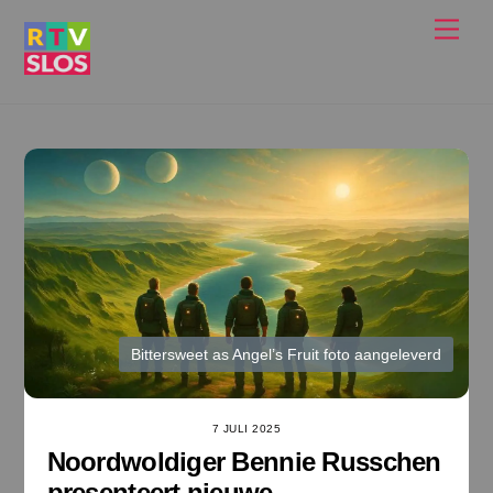
Ga
Men
naar
de
inhoud
Bittersweet as Angel’s Fruit foto aangeleverd
7 JULI 2025
Noordwoldiger Bennie Russchen
presenteert nieuwe