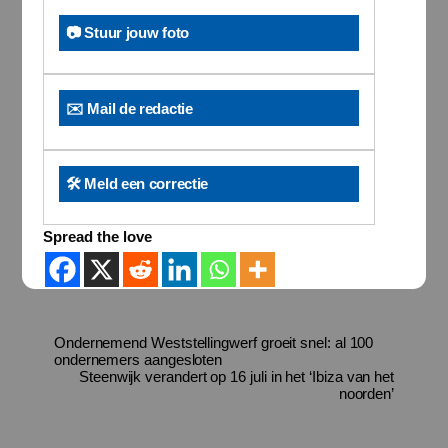
📷 Stuur jouw foto
✉️ Mail de redactie
🛠️ Meld een correctie
Spread the love
Ondernemend Weststellingwerf groeit snel: al 100
ondernemers aangesloten
Steenwijk verandert op 16 juli in het ‘Ibiza van het
noorden’