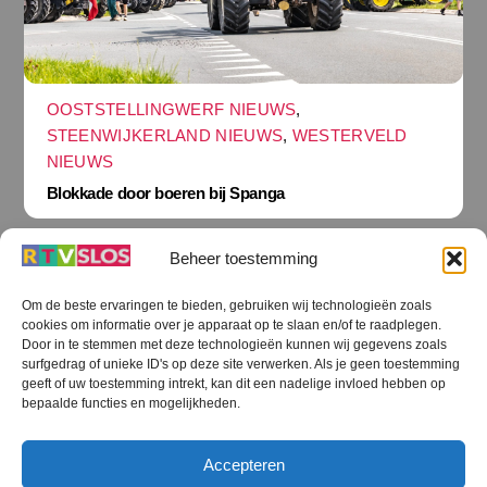
OOSTSTELLINGWERF NIEUWS
,
STEENWIJKERLAND NIEUWS
,
WESTERVELD
NIEUWS
Blokkade door boeren bij Spanga
Beheer toestemming
Om de beste ervaringen te bieden, gebruiken wij technologieën zoals
cookies om informatie over je apparaat op te slaan en/of te raadplegen.
Terug
Door in te stemmen met deze technologieën kunnen wij gegevens zoals
naar
boven
surfgedrag of unieke ID's op deze site verwerken. Als je geen toestemming
geeft of uw toestemming intrekt, kan dit een nadelige invloed hebben op
RTV SLOS
bepaalde functies en mogelijkheden.
Colofon
Klachten
Privacy verklaring
Disclaimer
Accepteren
Voorwaarden WiFi
RTV SLOS ANBI
Contact