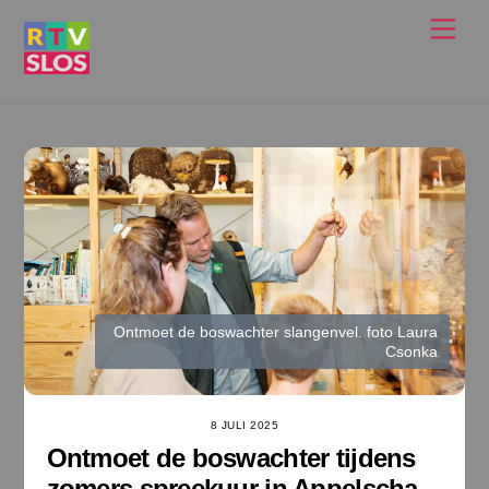
Ga
Men
naar
de
inhoud
Ontmoet de boswachter slangenvel. foto Laura
Csonka
8 JULI 2025
Ontmoet de boswachter tijdens
zomers spreekuur in Appelscha