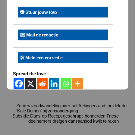
📷 Stuur jouw foto
✉️ Mail de redactie
🛠️ Meld een correctie
Spread the love
Zomeravondwandeling over het Aekingerzand: ontdek de
‘Kale Duinen’ bij zonsondergang
Subsidie Dans op Recept geschrapt: honderden Friese
deelnemers dreigen dansaanbod kwijt te raken