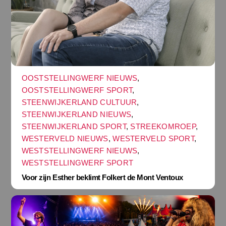
OOSTSTELLINGWERF NIEUWS
,
OOSTSTELLINGWERF SPORT
,
STEENWIJKERLAND CULTUUR
,
STEENWIJKERLAND NIEUWS
,
STEENWIJKERLAND SPORT
,
STREEKOMROEP
,
WESTERVELD NIEUWS
,
WESTERVELD SPORT
,
WESTSTELLINGWERF NIEUWS
,
WESTSTELLINGWERF SPORT
Voor zijn Esther beklimt Folkert de Mont Ventoux