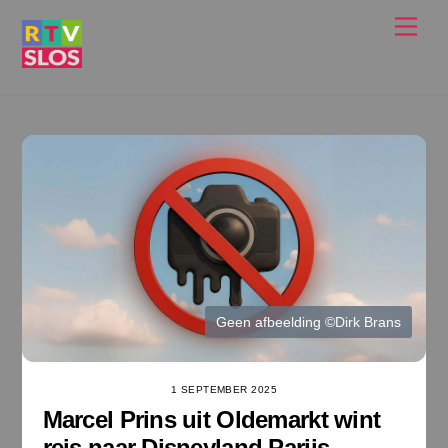
Ga
Men
naar
de
inhoud
Geen afbeelding ©Dirk Brans
1 SEPTEMBER 2025
Marcel Prins uit Oldemarkt wint
reis naar Disneyland Parijs