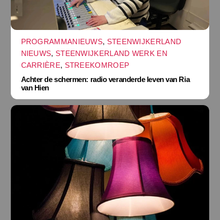
PROGRAMMANIEUWS
,
STEENWIJKERLAND
NIEUWS
,
STEENWIJKERLAND WERK EN
CARRIÈRE
,
STREEKOMROEP
Achter de schermen: radio veranderde leven van Ria
van Hien