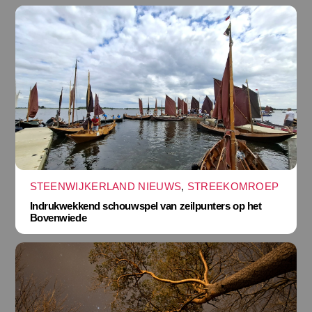
STEENWIJKERLAND NIEUWS
,
STREEKOMROEP
Indrukwekkend schouwspel van zeilpunters op het
Bovenwiede