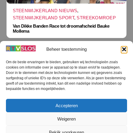
STEENWIJKERLAND NIEUWS
,
STEENWIJKERLAND SPORT
,
STREEKOMROEP
Van Dikke Banden Race tot droomafscheid Bauke
Mollema
Beheer toestemming
Om de beste ervaringen te bieden, gebruiken wij technologieën zoals
cookies om informatie over je apparaat op te slaan en/of te raadplegen.
Terug
Door in te stemmen met deze technologieën kunnen wij gegevens zoals
naar
boven
surfgedrag of unieke ID's op deze site verwerken. Als je geen toestemming
geeft of uw toestemming intrekt, kan dit een nadelige invloed hebben op
RTV SLOS
bepaalde functies en mogelijkheden.
Colofon
Klachten
Privacy verklaring
Disclaimer
Accepteren
Voorwaarden WiFi
RTV SLOS ANBI
Contact
Cookiebeleid (EU)
Terms and Conditions
Weigeren
©
RTV SLOS
2026
Bekijk voorkeuren
All Rights Reserved.