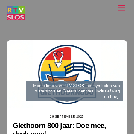
Ga
Men
naar
de
inhoud
Mooie logo van RTV SLOS met symbolen van
watersport en Gieters identiteit, inclusief vlag
en brug.
26 SEPTEMBER 2025
Giethoorn 800 jaar: Doe mee,
denk mee!