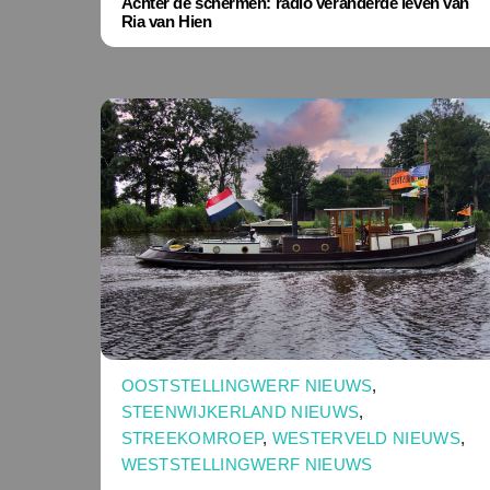
Achter de schermen: radio veranderde leven van
Ria van Hien
OOSTSTELLINGWERF NIEUWS
,
STEENWIJKERLAND NIEUWS
,
STREEKOMROEP
,
WESTERVELD NIEUWS
,
WESTSTELLINGWERF NIEUWS