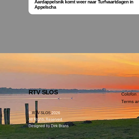
Aardappelsnik komt weer naar Turfvaartdagen in
Appelscha
RTV SLOS
Colofon
Terms an
©
RTV SLOS
2026
All Rights Reserved.
Designed by Dirk Brans