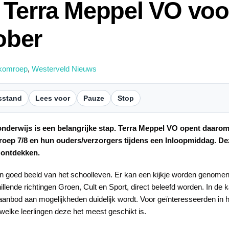
Terra Meppel VO voor
ober
komroep
,
Westerveld Nieuws
sstand
Lees voor
Pauze
Stop
nderwijs is een belangrijke stap. Terra Meppel VO opent daarom 
 groep 7/8 en hun ouders/verzorgers tijdens een Inloopmiddag. D
 ontdekken.
 goed beeld van het schoolleven. Er kan een kijkje worden genomen in
hillende richtingen Groen, Cult en Sport, direct beleefd worden. In 
aanbod aan mogelijkheden duidelijk wordt. Voor geïnteresseerden in
 welke leerlingen deze het meest geschikt is.