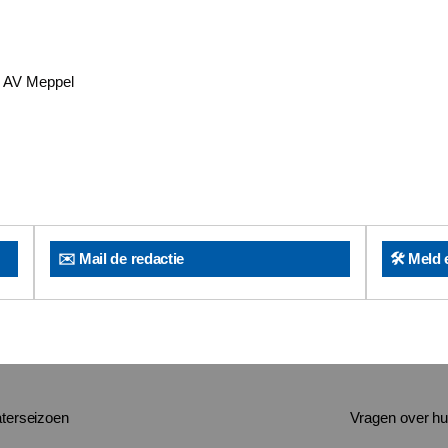
4 AV Meppel
✉️ Mail de redactie
🛠️ Meld 
aterseizoen
Vragen over hu