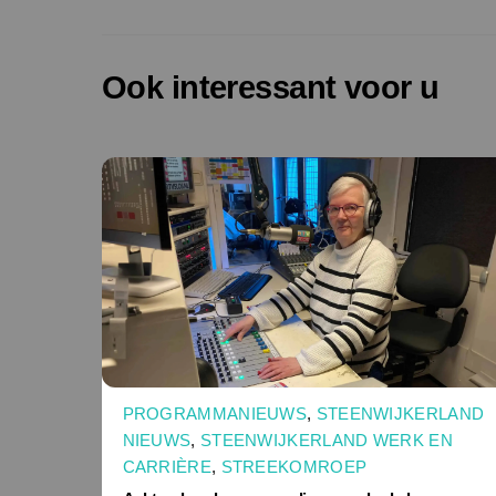
Ook interessant voor u
PROGRAMMANIEUWS
,
STEENWIJKERLAND
NIEUWS
,
STEENWIJKERLAND WERK EN
CARRIÈRE
,
STREEKOMROEP