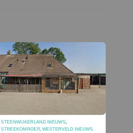
STEENWIJKERLAND NIEUWS
,
STREEKOMROEP
,
WESTERVELD NIEUWS