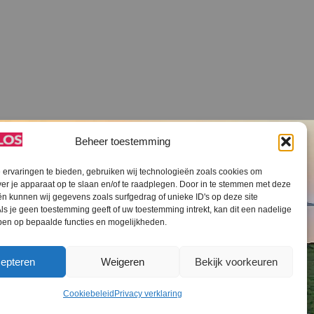
Beheer toestemming
ervaringen te bieden, gebruiken wij technologieën zoals cookies om
ver je apparaat op te slaan en/of te raadplegen. Door in te stemmen met deze
n kunnen wij gegevens zoals surfgedrag of unieke ID's op deze site
ls je geen toestemming geeft of uw toestemming intrekt, kan dit een nadelige
V SLOS ANBI
Contact
Cookiebeleid (EU)
ben op bepaalde functies en mogelijkheden.
epteren
Weigeren
Bekijk voorkeuren
Cookiebeleid
Privacy verklaring