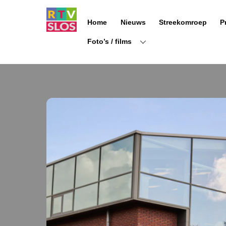
Ga
naar
Home
Nieuws
Streekomroep
P
de
inhoud
Foto’s / films