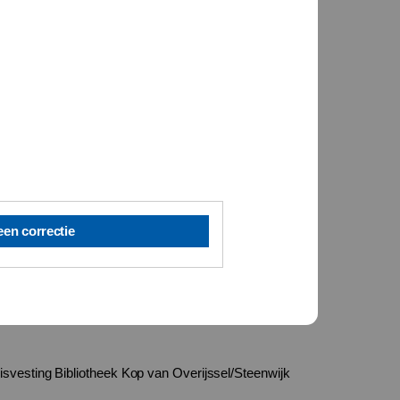
een correctie
isvesting Bibliotheek Kop van Overijssel/Steenwijk