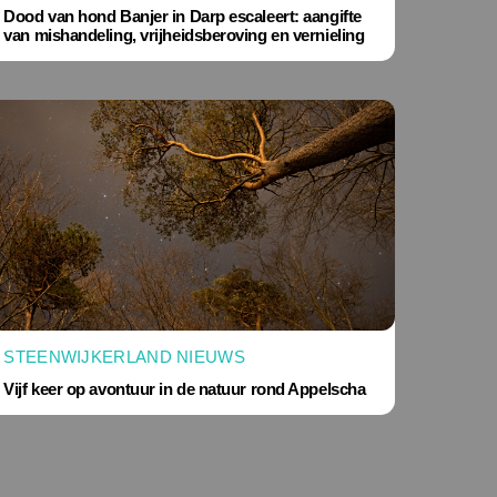
Dood van hond Banjer in Darp escaleert: aangifte
van mishandeling, vrijheidsberoving en vernieling
STEENWIJKERLAND NIEUWS
Vijf keer op avontuur in de natuur rond Appelscha