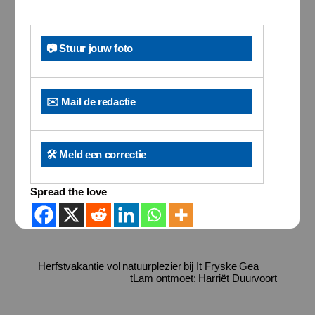
📷 Stuur jouw foto
✉️ Mail de redactie
🛠️ Meld een correctie
Spread the love
Herfstvakantie vol natuurplezier bij It Fryske Gea
tLam ontmoet: Harriët Duurvoort