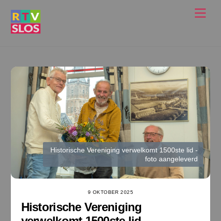
Ga
Men
naar
de
inhoud
Historische Vereniging verwelkomt 1500ste lid -
foto aangeleverd
9 OKTOBER 2025
Historische Vereniging
verwelkomt 1500ste lid