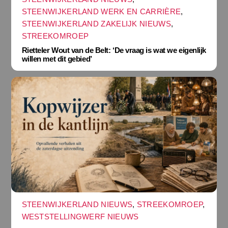
STEENWIJKERLAND WERK EN CARRIÈRE
,
STEENWIJKERLAND ZAKELIJK NIEUWS
,
STREEKOMROEP
Rietteler Wout van de Belt: ‘De vraag is wat we eigenlijk
willen met dit gebied’
STEENWIJKERLAND NIEUWS
,
STREEKOMROEP
,
WESTSTELLINGWERF NIEUWS