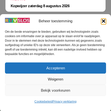
Kopwijzer zaterdag 8 augustus 2026
Beheer toestemming
Om de beste ervaringen te bieden, gebruiken wij technologieën zoals
cookies om informatie over je apparaat op te slaan en/of te raadplegen.
Terug
Door in te stemmen met deze technologieën kunnen wij gegevens zoals
naar
boven
surfgedrag of unieke ID's op deze site verwerken. Als je geen toestemming
geeft of uw toestemming intrekt, kan dit een nadelige invloed hebben op
RTV SLOS
bepaalde functies en mogelijkheden.
Colofon
Klachten
Privacy verklaring
Disclaimer
Accepteren
Voorwaarden WiFi
RTV SLOS ANBI
Contact
Cookiebeleid (EU)
Terms and Conditions
Weigeren
©
RTV SLOS
2026
Bekijk voorkeuren
All Rights Reserved.
Designed by Dirk Brans
Cookiebeleid
Privacy verklaring