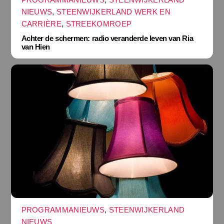
NIEUWS
,
STEENWIJKERLAND WERK EN
CARRIÈRE
,
STREEKOMROEP
Achter de schermen: radio veranderde leven van Ria
van Hien
PROGRAMMANIEUWS
,
STEENWIJKERLAND
NIEUWS