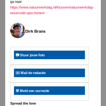
ga naar
https://www.natuurwerkdag.nl/klussen/natuurwerkdag-
eeserveld-opschonen/
Dirk Brans
📷 Stuur jouw foto
✉️ Mail de redactie
🛠️ Meld een correctie
Spread the love