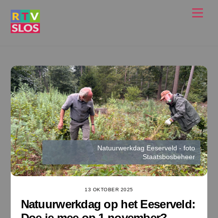
Ga
Men
naar
de
inhoud
Natuurwerkdag Eeserveld - foto
Staatsbosbeheer
13 OKTOBER 2025
Natuurwerkdag op het Eeserveld:
Doe je mee op 1 november?