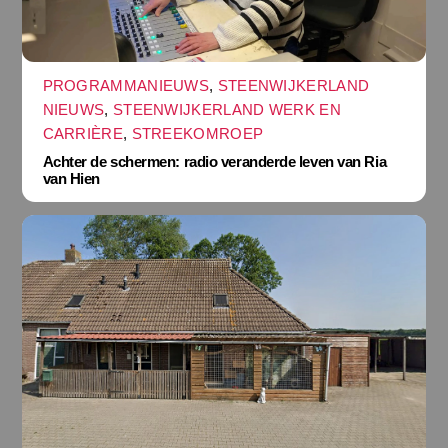
PROGRAMMANIEUWS
,
STEENWIJKERLAND
NIEUWS
,
STEENWIJKERLAND WERK EN
CARRIÈRE
,
STREEKOMROEP
Achter de schermen: radio veranderde leven van Ria
van Hien