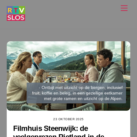
Ga
Men
naar
de
inhoud
- Ontbijt met uitzicht op de bergen, inclusief
fruit, koffie en beleg, in een gezellige eetkamer
met grote ramen en uitzicht op de Alpen.
23 OKTOBER 2025
Filmhuis Steenwijk: de
veelgeprezen Rietland in de