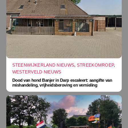
STEENWIJKERLAND NIEUWS
,
STREEKOMROEP
,
WESTERVELD NIEUWS
Dood van hond Banjer in Darp escaleert: aangifte van
mishandeling, vrijheidsberoving en vernieling