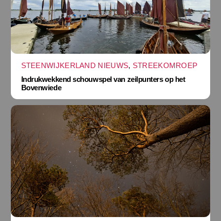
STEENWIJKERLAND NIEUWS
,
STREEKOMROEP
Indrukwekkend schouwspel van zeilpunters op het
Bovenwiede