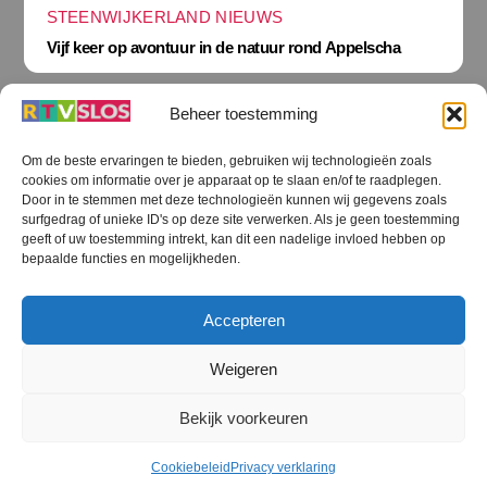
STEENWIJKERLAND NIEUWS
Vijf keer op avontuur in de natuur rond Appelscha
Beheer toestemming
Om de beste ervaringen te bieden, gebruiken wij technologieën zoals
cookies om informatie over je apparaat op te slaan en/of te raadplegen.
Terug
Door in te stemmen met deze technologieën kunnen wij gegevens zoals
naar
boven
surfgedrag of unieke ID's op deze site verwerken. Als je geen toestemming
geeft of uw toestemming intrekt, kan dit een nadelige invloed hebben op
RTV SLOS
bepaalde functies en mogelijkheden.
Colofon
Klachten
Privacy verklaring
Disclaimer
Accepteren
Voorwaarden WiFi
RTV SLOS ANBI
Contact
Cookiebeleid (EU)
Terms and Conditions
Weigeren
©
RTV SLOS
2026
Bekijk voorkeuren
All Rights Reserved.
Designed by Dirk Brans
Cookiebeleid
Privacy verklaring