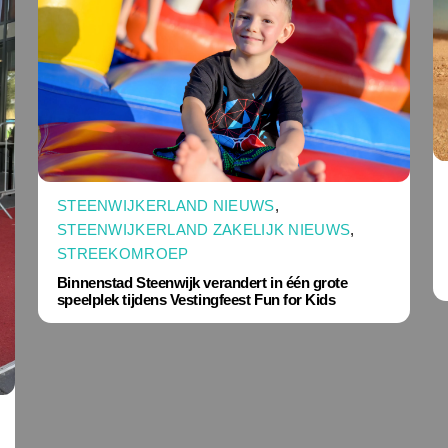
STEENWIJKERLAND NIEUWS
,
STEENWIJKERLAND ZAKELIJK NIEUWS
,
STREEKOMROEP
Binnenstad Steenwijk verandert in één grote
speelplek tijdens Vestingfeest Fun for Kids