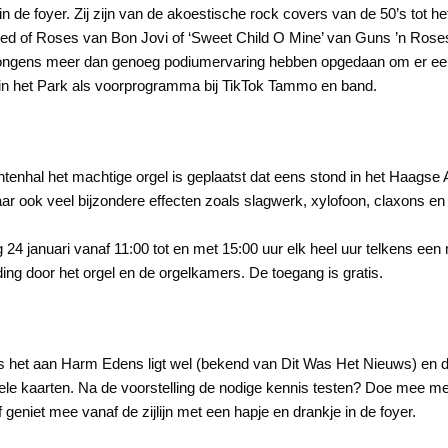
de foyer. Zij zijn van de akoestische rock covers van de 50’s tot he
ed of Roses van Bon Jovi of ‘Sweet Child O Mine’ van Guns ’n Rose
 jongens meer dan genoeg podiumervaring hebben opgedaan om er ee
 in het Park als voorprogramma bij TikTok Tammo en band.
tenhal het machtige orgel is geplaatst dat eens stond in het Haagse AS
ar ook veel bijzondere effecten zoals slagwerk, xylofoon, claxons 
g 24 januari vanaf 11:00 tot en met 15:00 uur elk heel uur telkens ee
iding door het orgel en de orgelkamers. De toegang is gratis.
ls het aan Harm Edens ligt wel (bekend van Dit Was Het Nieuws) en d
kele kaarten. Na de voorstelling de nodige kennis testen? Doe mee me
niet mee vanaf de zijlijn met een hapje en drankje in de foyer.