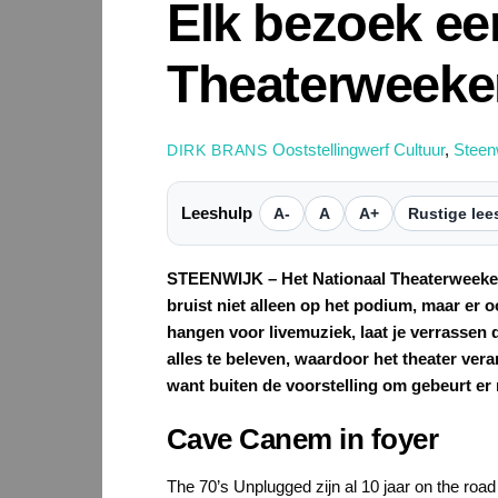
Elk bezoek een
Theaterweek
Ooststellingwerf Cultuur
,
Steenw
DIRK BRANS
Leeshulp
A-
A
A+
Rustige lee
STEENWIJK – Het Nationaal Theaterweekend 
bruist niet alleen op het podium, maar er 
hangen voor livemuziek, laat je verrassen d
alles te beleven, waardoor het theater vera
want buiten de voorstelling om gebeurt er
Cave Canem in foyer
The 70’s Unplugged zijn al 10 jaar on the road