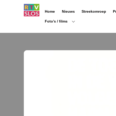
Ga
naar
Home
Nieuws
Streekomroep
P
de
inhoud
Foto’s / films