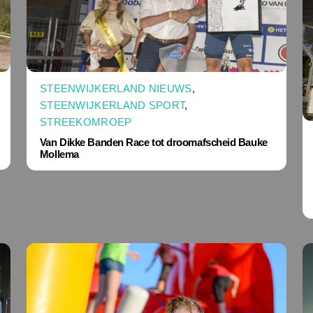
STEENWIJKERLAND NIEUWS
,
STEENWIJKERLAND SPORT
,
STREEKOMROEP
Van Dikke Banden Race tot droomafscheid Bauke
Mollema