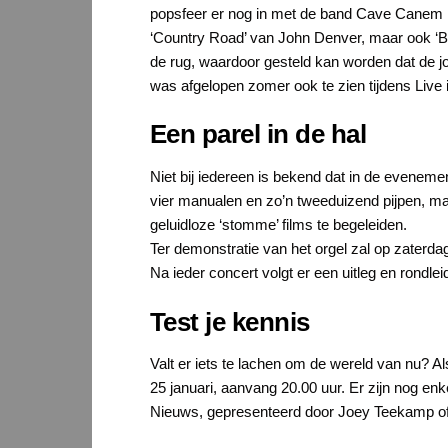
popsfeer er nog in met de band Cave Canem in 
‘Country Road’ van John Denver, maar ook ‘B
de rug, waardoor gesteld kan worden dat de
was afgelopen zomer ook te zien tijdens Live
Een parel in de hal
Niet bij iedereen is bekend dat in de evenemen
vier manualen en zo’n tweeduizend pijpen, ma
geluidloze ‘stomme’ films te begeleiden.
Ter demonstratie van het orgel zal op zaterda
Na ieder concert volgt er een uitleg en rondle
Test je kennis
Valt er iets te lachen om de wereld van nu? A
25 januari, aanvang 20.00 uur. Er zijn nog en
Nieuws, gepresenteerd door Joey Teekamp of ge