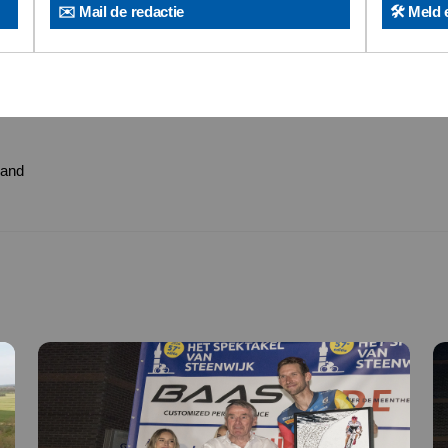
✉️ Mail de redactie
🛠️ Meld 
land