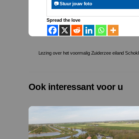
📷 Stuur jouw foto
Spread the love
Lezing over het voormalig Zuiderzee eiland Schok
Ook interessant voor u