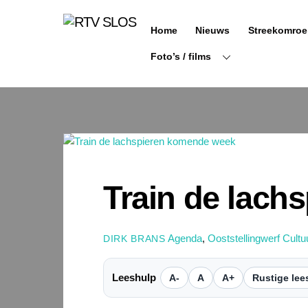
Ga
naar
Home
Nieuws
Streekomroe
de
inhoud
Foto’s / films
Train de lach
Agenda
,
Ooststellingwerf Cultu
DIRK BRANS
Leeshulp
A-
A
A+
Rustige lee