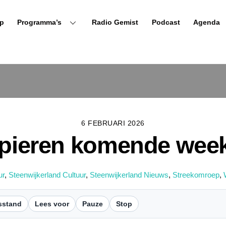
p
Programma’s
Radio Gemist
Podcast
Agenda
6 FEBRUARI 2026
spieren komende wee
ur
,
Steenwijkerland Cultuur
,
Steenwijkerland Nieuws
,
Streekomroep
,
sstand
Lees voor
Pauze
Stop