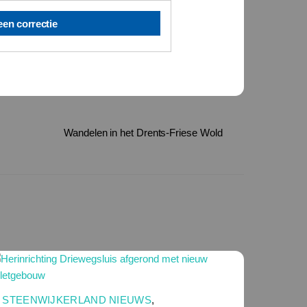
een correctie
Wandelen in het Drents-Friese Wold
STEENWIJKERLAND NIEUWS
,