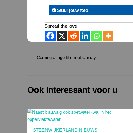
📷 Stuur jouw foto
Spread the love
Coming of age film met Christy
Ook interessant voor u
STEENWIJKERLAND NIEUWS