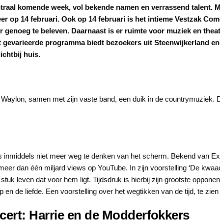
aal komende week, vol bekende namen en verrassend talent. Met
er op 14 februari. Ook op 14 februari is het intieme Vestzak C
 genoeg te beleven. Daarnaast is er ruimte voor muziek en thea
Het gevarieerde programma biedt bezoekers uit Steenwijkerland 
chtbij huis.
 Waylon, samen met zijn vaste band, een duik in de countrymuziek. D
ij is inmiddels niet meer weg te denken van het scherm. Bekend van E
er dan één miljard views op YouTube. In zijn voorstelling ‘De kwaads
 leven dat voor hem ligt. Tijdsdruk is hierbij zijn grootste opponent. 
n de liefde. Een voorstelling over het wegtikken van de tijd, te zien 
cert: Harrie en de Modderfokkers