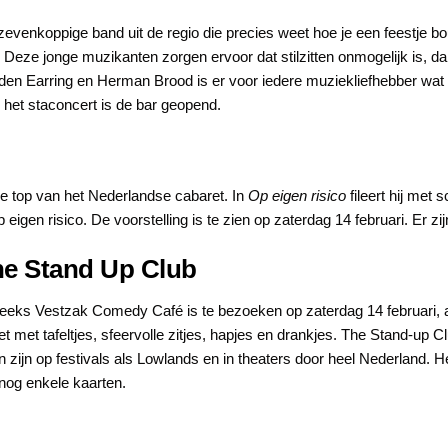
venkoppige band uit de regio die precies weet hoe je een feestje bou
 Deze jonge muzikanten zorgen ervoor dat stilzitten onmogelijk is,
n Earring en Herman Brood is er voor iedere muziekliefhebber wat w
s het staconcert is de bar geopend.
de top van het Nederlandse cabaret. In
Op eigen risico
fileert hij met
 eigen risico. De voorstelling is te zien op zaterdag 14 februari. Er zi
he Stand Up Club
reeks Vestzak Comedy Café is te bezoeken op zaterdag 14 februari, 
 met tafeltjes, sfeervolle zitjes, hapjes en drankjes. The Stand-up C
n zijn op festivals als Lowlands en in theaters door heel Nederland. 
nog enkele kaarten.