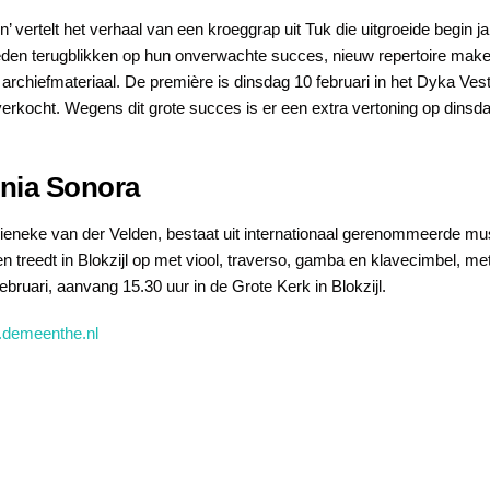
 vertelt het verhaal van een kroeggrap uit Tuk die uitgroeide begin jar
leden terugblikken op hun onverwachte succes, nieuw repertoire mak
 archiefmateriaal. De première is dinsdag 10 februari in het Dyka Ve
itverkocht. Wegens dit grote succes is er een extra vertoning op dins
onia Sonora
ieneke van der Velden, bestaat uit internationaal gerenommeerde mu
 treedt in Blokzijl op met viool, traverso, gamba en klavecimbel, 
bruari, aanvang 15.30 uur in de Grote Kerk in Blokzijl.
demeenthe.nl