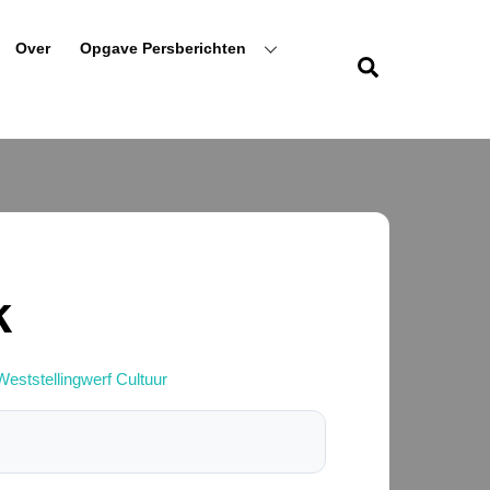
Over
Opgave Persberichten
Zoeken
harrie en de modderfokkers - foto aangeleverd
k
Weststellingwerf Cultuur