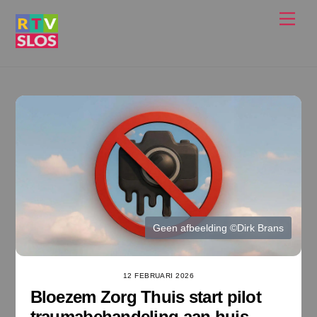
Ga
Men
naar
de
inhoud
Geen afbeelding ©Dirk Brans
12 FEBRUARI 2026
Bloezem Zorg Thuis start pilot
traumabehandeling aan huis