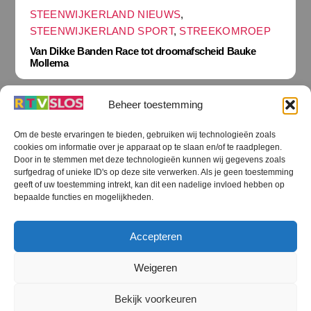
STEENWIJKERLAND NIEUWS
,
STEENWIJKERLAND SPORT
,
STREEKOMROEP
Van Dikke Banden Race tot droomafscheid Bauke
Mollema
Beheer toestemming
Om de beste ervaringen te bieden, gebruiken wij technologieën zoals
cookies om informatie over je apparaat op te slaan en/of te raadplegen.
Terug
Door in te stemmen met deze technologieën kunnen wij gegevens zoals
naar
boven
surfgedrag of unieke ID's op deze site verwerken. Als je geen toestemming
geeft of uw toestemming intrekt, kan dit een nadelige invloed hebben op
RTV SLOS
bepaalde functies en mogelijkheden.
Colofon
Klachten
Privacy verklaring
Disclaimer
Accepteren
Voorwaarden WiFi
RTV SLOS ANBI
Contact
Cookiebeleid (EU)
Terms and Conditions
Weigeren
©
RTV SLOS
2026
Bekijk voorkeuren
All Rights Reserved.