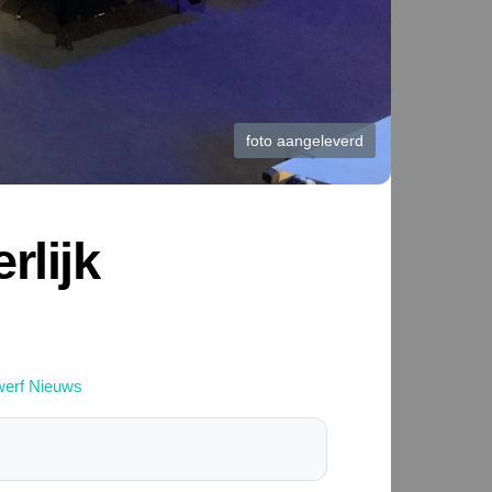
foto aangeleverd
rlijk
werf Nieuws