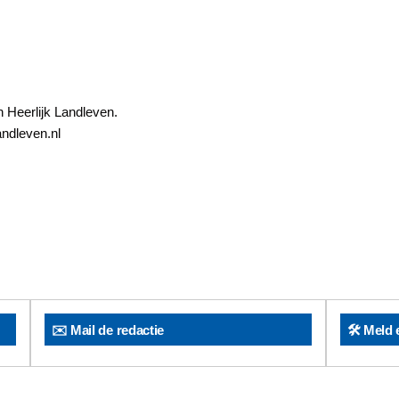
n Heerlijk Landleven.
andleven.nl
✉️ Mail de redactie
🛠️ Meld 