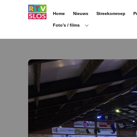
Ga
naar
Home
Nieuws
Streekomroep
P
de
inhoud
Foto’s / films