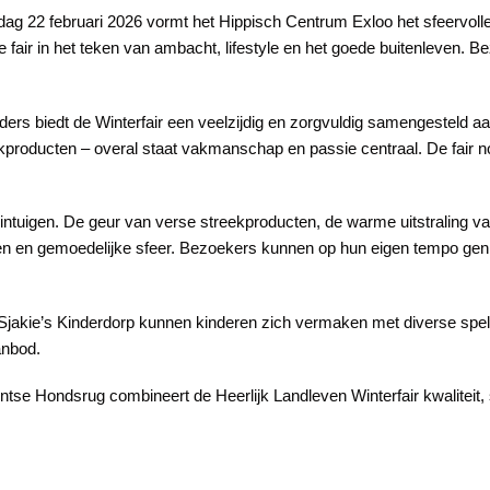
ag 22 februari 2026 vormt het Hippisch Centrum Exloo het sfeervolle
 fair in het teken van ambacht, lifestyle en het goede buitenleven.
rs biedt de Winterfair een veelzijdig en zorgvuldig samengesteld aa
kproducten – overal staat vakmanschap en passie centraal. De fair nod
 zintuigen. De geur van verse streekproducten, de warme uitstraling v
 en gemoedelijke sfeer. Bezoekers kunnen op hun eigen tempo geniet
jakie’s Kinderdorp kunnen kinderen zich vermaken met diverse spellen 
anbod.
se Hondsrug combineert de Heerlijk Landleven Winterfair kwaliteit, s