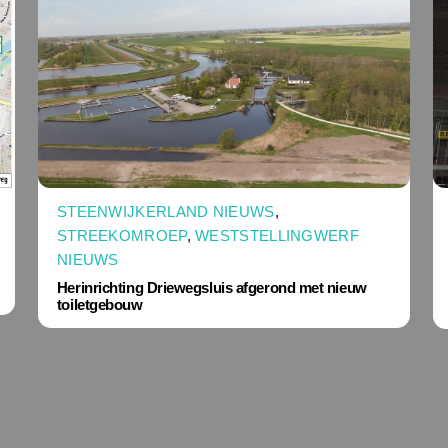
STEENWIJKERLAND NIEUWS
,
STREEKOMROEP
,
WESTSTELLINGWERF
NIEUWS
Herinrichting Driewegsluis afgerond met nieuw
toiletgebouw