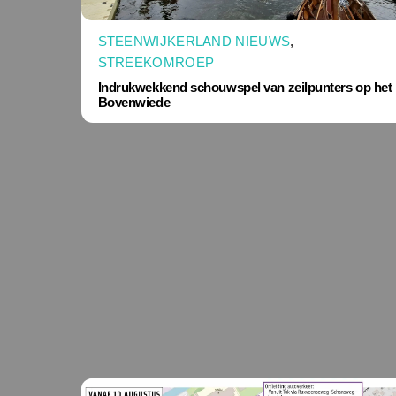
STEENWIJKERLAND NIEUWS
,
STREEKOMROEP
Indrukwekkend schouwspel van zeilpunters op het
Bovenwiede