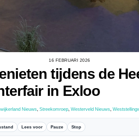
16 FEBRUARI 2026
nieten tijdens de Hee
terfair in Exloo
wijkerland Nieuws
,
Streekomroep
,
Westerveld Nieuws
,
Weststelling
sstand
Lees voor
Pauze
Stop