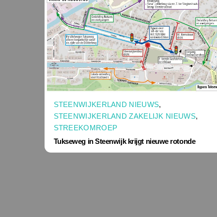
STEENWIJKERLAND NIEUWS
,
STEENWIJKERLAND ZAKELIJK NIEUWS
,
STREEKOMROEP
Tukseweg in Steenwijk krijgt nieuwe rotonde