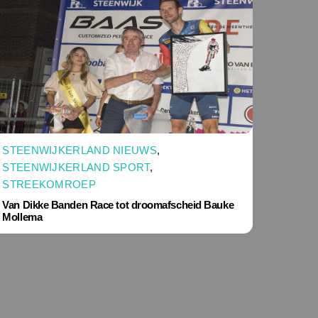
STEENWIJKERLAND NIEUWS
,
STEENWIJKERLAND SPORT
,
STREEKOMROEP
Van Dikke Banden Race tot droomafscheid Bauke
Mollema