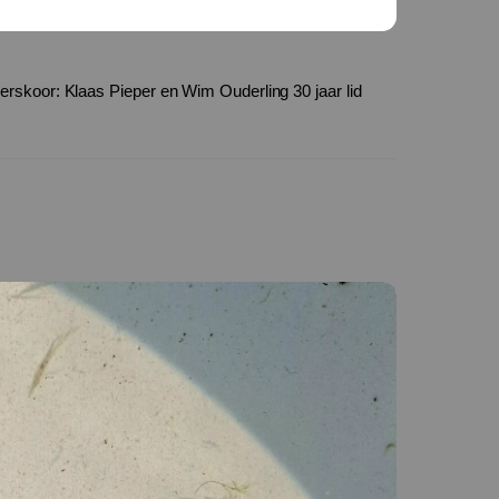
erskoor: Klaas Pieper en Wim Ouderling 30 jaar lid