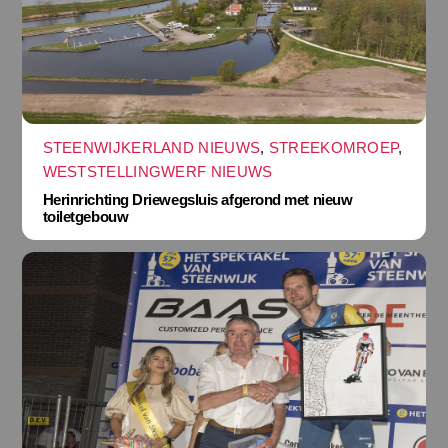
STEENWIJKERLAND NIEUWS
,
STREEKOMROEP
,
WESTSTELLINGWERF NIEUWS
Herinrichting Driewegsluis afgerond met nieuw
toiletgebouw