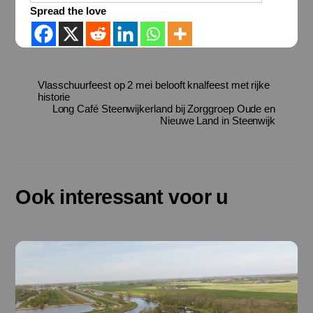
Spread the love
Vlasschuurfeest op 2 mei belooft knalfeest met rijke
historie
Long Café Steenwijkerland bij Zorggroep Oude en
Nieuwe Land in Steenwijk
Ook interessant voor u