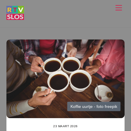
Ga
Men
naar
de
inhoud
Koffie uurtje - foto freepik
23 MAART 2026