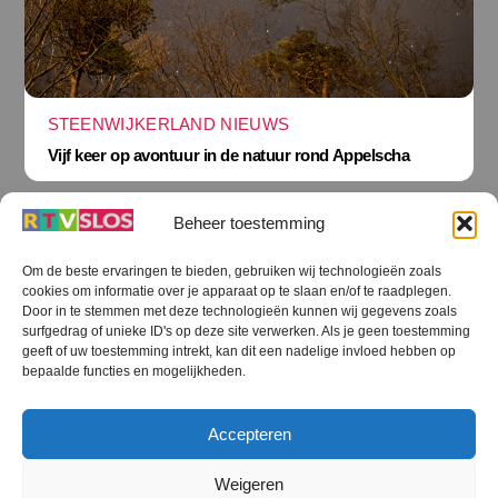
STEENWIJKERLAND NIEUWS
Vijf keer op avontuur in de natuur rond Appelscha
Beheer toestemming
Om de beste ervaringen te bieden, gebruiken wij technologieën zoals
cookies om informatie over je apparaat op te slaan en/of te raadplegen.
Terug
Door in te stemmen met deze technologieën kunnen wij gegevens zoals
naar
boven
surfgedrag of unieke ID's op deze site verwerken. Als je geen toestemming
geeft of uw toestemming intrekt, kan dit een nadelige invloed hebben op
RTV SLOS
bepaalde functies en mogelijkheden.
Colofon
Klachten
Privacy verklaring
Disclaimer
Accepteren
Voorwaarden WiFi
RTV SLOS ANBI
Contact
Cookiebeleid (EU)
Terms and Conditions
Weigeren