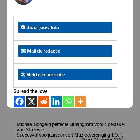
📷 Stuur jouw foto
✉️ Mail de redactie
🛠️ Meld een correctie
Spread the love
Michael Boogerd perfecte uithangbord voor Spektakel
van Steenwijk
Succesvol voorjaarsconcert Muziekvereniging T.O.P.