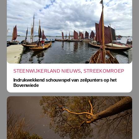
STEENWIJKERLAND NIEUWS
,
STREEKOMROEP
Indrukwekkend schouwspel van zeilpunters op het
Bovenwiede