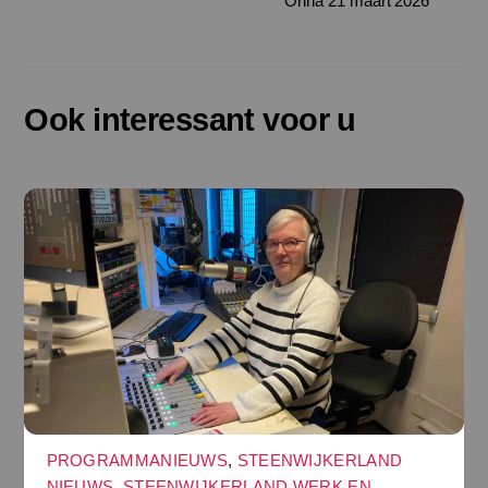
Onna 21 maart 2026
Ook interessant voor u
PROGRAMMANIEUWS
,
STEENWIJKERLAND
NIEUWS
,
STEENWIJKERLAND WERK EN