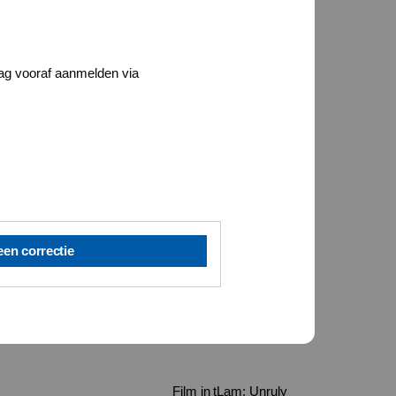
ag vooraf aanmelden via
een correctie
Film in tLam: Unruly