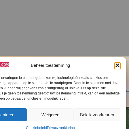
Beheer toestemming
ervaringen te bieden, gebruiken wij technologieën zoals cookies om
ver je apparaat op te slaan en/of te raadplegen. Door in te stemmen met deze
n kunnen wij gegevens zoals surfgedrag of unieke ID's op deze site
ls je geen toestemming geeft of uw toestemming intrekt, kan dit een nadelige
V SLOS ANBI
Contact
Cookiebeleid (EU)
ben op bepaalde functies en mogelijkheden.
epteren
Weigeren
Bekijk voorkeuren
Cookiebeleid
Privacy verklaring