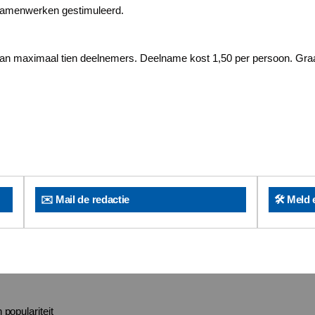
n samenwerken gestimuleerd.
 aan maximaal tien deelnemers. Deelname kost 1,50 per persoon. Gra
✉️ Mail de redactie
🛠️ Meld 
 populariteit