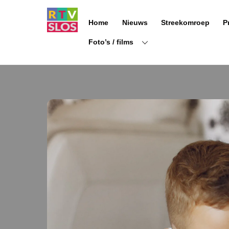
Ga
naar
Home
Nieuws
Streekomroep
P
de
inhoud
Foto’s / films