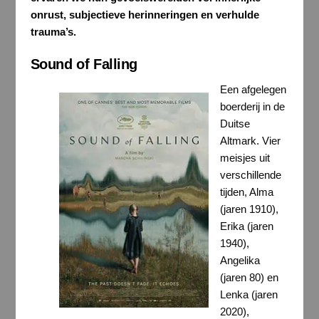
onrust, subjectieve herinneringen en verhulde
trauma’s.
Sound of Falling
Een afgelegen
boerderij in de
Duitse
Altmark. Vier
meisjes uit
verschillende
tijden, Alma
(jaren 1910),
Erika (jaren
1940),
Angelika
(jaren 80) en
Lenka (jaren
2020),