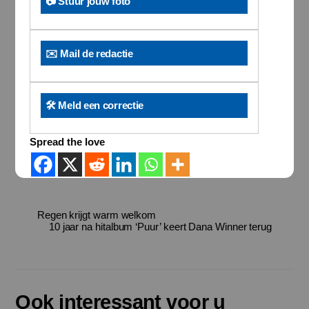
📷 Stuur jouw foto
✉️ Mail de redactie
🛠️ Meld een correctie
Spread the love
Regen krijgt warm welkom
10 jaar na hitalbum ‘Puur’ keert Dana Winner terug
Ook interessant voor u