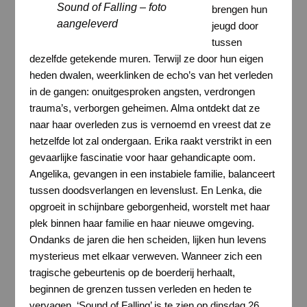
Sound of Falling – foto
brengen hun
aangeleverd
jeugd door
tussen
dezelfde getekende muren. Terwijl ze door hun eigen
heden dwalen, weerklinken de echo’s van het verleden
in de gangen: onuitgesproken angsten, verdrongen
trauma’s, verborgen geheimen. Alma ontdekt dat ze
naar haar overleden zus is vernoemd en vreest dat ze
hetzelfde lot zal ondergaan. Erika raakt verstrikt in een
gevaarlijke fascinatie voor haar gehandicapte oom.
Angelika, gevangen in een instabiele familie, balanceert
tussen doodsverlangen en levenslust. En Lenka, die
opgroeit in schijnbare geborgenheid, worstelt met haar
plek binnen haar familie en haar nieuwe omgeving.
Ondanks de jaren die hen scheiden, lijken hun levens
mysterieus met elkaar verweven. Wanneer zich een
tragische gebeurtenis op de boerderij herhaalt,
beginnen de grenzen tussen verleden en heden te
vervagen. ‘Sound of Falling’ is te zien op dinsdag 26