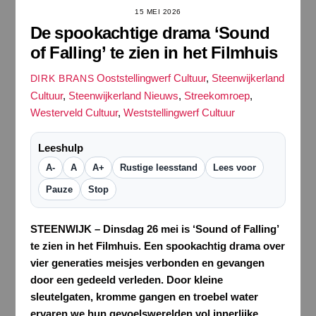
15 MEI 2026
De spookachtige drama ‘Sound
of Falling’ te zien in het Filmhuis
Ooststellingwerf Cultuur
,
Steenwijkerland
DIRK BRANS
Cultuur
,
Steenwijkerland Nieuws
,
Streekomroep
,
Westerveld Cultuur
,
Weststellingwerf Cultuur
Leeshulp
A-
A
A+
Rustige leesstand
Lees voor
Pauze
Stop
STEENWIJK – Dinsdag 26 mei is ‘Sound of Falling’
te zien in het Filmhuis. Een spookachtig drama over
vier generaties meisjes verbonden en gevangen
door een gedeeld verleden. Door kleine
sleutelgaten, kromme gangen en troebel water
ervaren we hun gevoelswerelden vol innerlijke