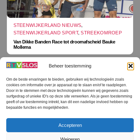
STEENWIJKERLAND NIEUWS
,
STEENWIJKERLAND SPORT
,
STREEKOMROEP
Van Dikke Banden Race tot droomafscheid Bauke
Mollema
Beheer toestemming
Om de beste ervaringen te bieden, gebruiken wij technologieën zoals
cookies om informatie over je apparaat op te slaan en/of te raadplegen.
Terug
Door in te stemmen met deze technologieën kunnen wij gegevens zoals
naar
boven
surfgedrag of unieke ID's op deze site verwerken. Als je geen toestemming
geeft of uw toestemming intrekt, kan dit een nadelige invloed hebben op
RTV SLOS
bepaalde functies en mogelijkheden.
Colofon
Klachten
Privacy verklaring
Disclaimer
Accepteren
Voorwaarden WiFi
RTV SLOS ANBI
Contact
Cookiebeleid (EU)
Terms and Conditions
Weigeren