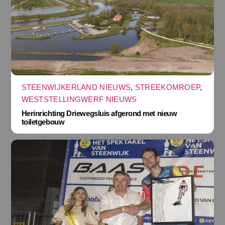
STEENWIJKERLAND NIEUWS
,
STREEKOMROEP
,
WESTSTELLINGWERF NIEUWS
Herinrichting Driewegsluis afgerond met nieuw
toiletgebouw