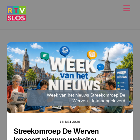
Ga
Men
naar
de
inhoud
Week van het nieuws Streekomroep De
Werven - foto aangeleverd
18 MEI 2026
Streekomroep De Werven
lanceert nieuwe website: