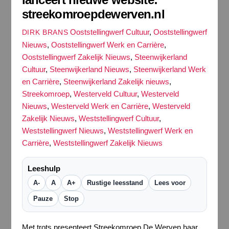
streekomroepdewerven.nl
Ooststellingwerf Cultuur
,
Ooststellingwerf
DIRK BRANS
Nieuws
,
Ooststellingwerf Werk en Carrière
,
Ooststellingwerf Zakelijk Nieuws
,
Steenwijkerland
Cultuur
,
Steenwijkerland Nieuws
,
Steenwijkerland Werk
en Carrière
,
Steenwijkerland Zakelijk nieuws
,
Streekomroep
,
Westerveld Cultuur
,
Westerveld
Nieuws
,
Westerveld Werk en Carrière
,
Westerveld
Zakelijk Nieuws
,
Weststellingwerf Cultuur
,
Weststellingwerf Nieuws
,
Weststellingwerf Werk en
Carrière
,
Weststellingwerf Zakelijk Nieuws
Leeshulp
A-
A
A+
Rustige leesstand
Lees voor
Pauze
Stop
Met trots presenteert Streekomroep De Werven haar