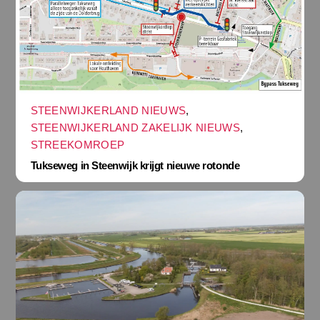
STEENWIJKERLAND NIEUWS
,
STEENWIJKERLAND ZAKELIJK NIEUWS
,
STREEKOMROEP
Tukseweg in Steenwijk krijgt nieuwe rotonde