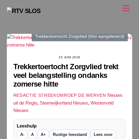
Ga
Men
naar
de
inhoud
Trekkertoertocht Zorgvlied (foto aangeleverd)
25 JUNI 2026
Trekkertoertocht Zorgvlied trekt
veel belangstelling ondanks
zomerse hitte
Nieuws
REDACTIE STREEKOMROEP DE WERVEN
uit de Regio
,
Steenwijkerland Nieuws
,
Westerveld
Nieuws
Leeshulp
A-
A
A+
Rustige leesstand
Lees voor