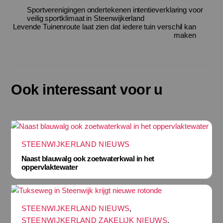
Sportverenigingen ondertekenen intentieverklaring voor
veilig sportklimaat in Steenwijkerland
Levende Tuinenroute laat zien dat iedere tuin verschil kan
maken
Ook interessant voor u
STEENWIJKERLAND NIEUWS
Naast blauwalg ook zoetwaterkwal in het
oppervlaktewater
STEENWIJKERLAND NIEUWS
,
STEENWIJKERLAND ZAKELIJK NIEUWS
,