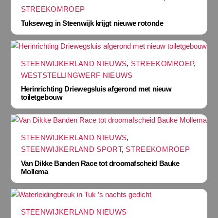
STREEKOMROEP
Tukseweg in Steenwijk krijgt nieuwe rotonde
STEENWIJKERLAND NIEUWS
,
STREEKOMROEP
,
WESTSTELLINGWERF NIEUWS
Herinrichting Driewegsluis afgerond met nieuw
toiletgebouw
STEENWIJKERLAND NIEUWS
,
STEENWIJKERLAND SPORT
,
STREEKOMROEP
Van Dikke Banden Race tot droomafscheid Bauke
Mollema
STEENWIJKERLAND NIEUWS