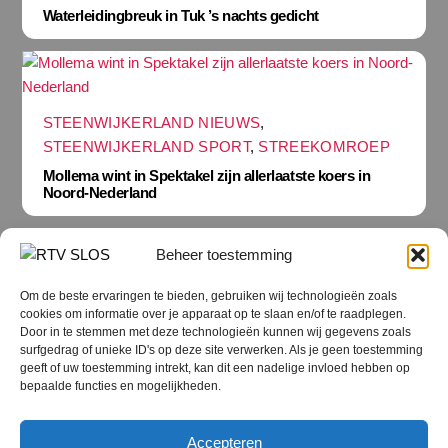
Waterleidingbreuk in Tuk ’s nachts gedicht
STEENWIJKERLAND NIEUWS
,
STEENWIJKERLAND SPORT
,
STREEKOMROEP
Mollema wint in Spektakel zijn allerlaatste koers in
Noord-Nederland
Beheer toestemming
Om de beste ervaringen te bieden, gebruiken wij technologieën zoals
cookies om informatie over je apparaat op te slaan en/of te raadplegen.
Terug
Door in te stemmen met deze technologieën kunnen wij gegevens zoals
naar
boven
surfgedrag of unieke ID's op deze site verwerken. Als je geen toestemming
geeft of uw toestemming intrekt, kan dit een nadelige invloed hebben op
RTV SLOS
bepaalde functies en mogelijkheden.
Colofon
Klachten
Privacy verklaring
Disclaimer
Accepteren