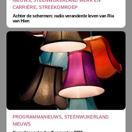
NIEUWS
,
STEENWIJKERLAND WERK EN
CARRIÈRE
,
STREEKOMROEP
Achter de schermen: radio veranderde leven van Ria
van Hien
PROGRAMMANIEUWS
,
STEENWIJKERLAND
NIEUWS