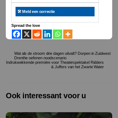
🛠️ Meld een correctie
Spread the love
Wat als de stroom drie dagen uitvalt? Dorpen in Zuidwest
Drenthe oefenen noodscenario
Indrukwekkende première voor Theaterspektakel Ridders
& Juffers van het Zwarte Water
Ook interessant voor u