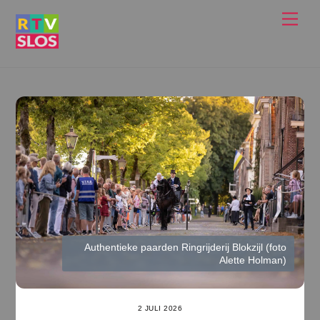
Ga
Men
naar
de
inhoud
Authentieke paarden Ringrijderij Blokzijl (foto
Alette Holman)
2 JULI 2026