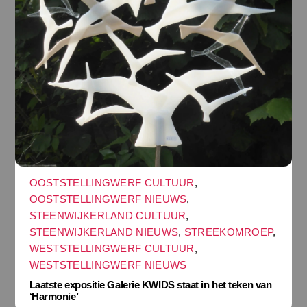
OOSTSTELLINGWERF CULTUUR
,
OOSTSTELLINGWERF NIEUWS
,
STEENWIJKERLAND CULTUUR
,
STEENWIJKERLAND NIEUWS
,
STREEKOMROEP
,
WESTSTELLINGWERF CULTUUR
,
WESTSTELLINGWERF NIEUWS
Laatste expositie Galerie KWIDS staat in het teken van
‘Harmonie’