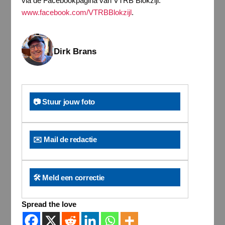
via de Facebookpagina van VTRB Blokzijl:
www.facebook.com/VTRBBlokzijl
.
Dirk Brans
📷 Stuur jouw foto
✉️ Mail de redactie
🛠️ Meld een correctie
Spread the love