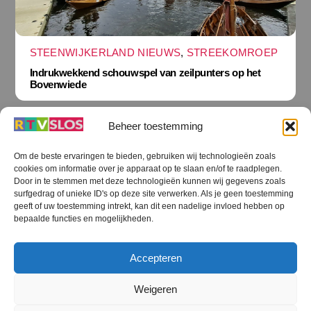
STEENWIJKERLAND NIEUWS
,
STREEKOMROEP
Indrukwekkend schouwspel van zeilpunters op het
Bovenwiede
Beheer toestemming
Om de beste ervaringen te bieden, gebruiken wij technologieën zoals
cookies om informatie over je apparaat op te slaan en/of te raadplegen.
Terug
Door in te stemmen met deze technologieën kunnen wij gegevens zoals
naar
boven
surfgedrag of unieke ID's op deze site verwerken. Als je geen toestemming
geeft of uw toestemming intrekt, kan dit een nadelige invloed hebben op
RTV SLOS
bepaalde functies en mogelijkheden.
Colofon
Klachten
Privacy verklaring
Disclaimer
Accepteren
Voorwaarden WiFi
RTV SLOS ANBI
Contact
Cookiebeleid (EU)
Terms and Conditions
Weigeren
©
RTV SLOS
2026