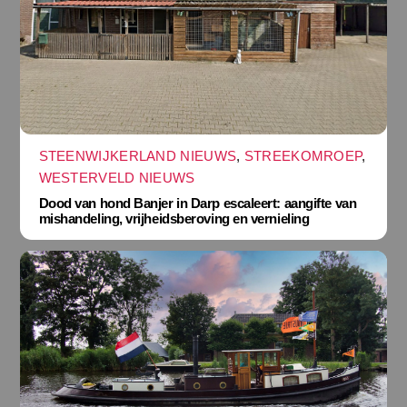
STEENWIJKERLAND NIEUWS
,
STREEKOMROEP
,
WESTERVELD NIEUWS
Dood van hond Banjer in Darp escaleert: aangifte van
mishandeling, vrijheidsberoving en vernieling