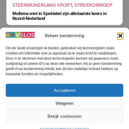
STEENWIJKERLAND SPORT
,
STREEKOMROEP
Mollema wint in Spektakel zijn allerlaatste koers in
Noord-Nederland
Beheer toestemming
Om de beste ervaringen te bieden, gebruiken wij technologieën zoals
cookies om informatie over je apparaat op te slaan en/of te raadplegen.
Terug
Door in te stemmen met deze technologieën kunnen wij gegevens zoals
naar
boven
surfgedrag of unieke ID's op deze site verwerken. Als je geen toestemming
geeft of uw toestemming intrekt, kan dit een nadelige invloed hebben op
RTV SLOS
bepaalde functies en mogelijkheden.
Colofon
Klachten
Privacy verklaring
Disclaimer
Accepteren
Voorwaarden WiFi
RTV SLOS ANBI
Contact
Cookiebeleid (EU)
Terms and Conditions
Weigeren
©
RTV SLOS
2026
Bekijk voorkeuren
All Rights Reserved.
Designed by Dirk Brans