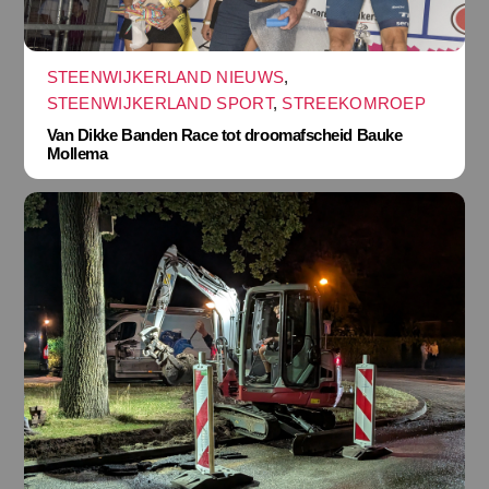
STEENWIJKERLAND NIEUWS
,
STEENWIJKERLAND SPORT
,
STREEKOMROEP
Van Dikke Banden Race tot droomafscheid Bauke
Mollema