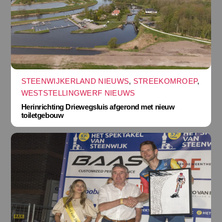
STEENWIJKERLAND NIEUWS
,
STREEKOMROEP
,
WESTSTELLINGWERF NIEUWS
Herinrichting Driewegsluis afgerond met nieuw
toiletgebouw