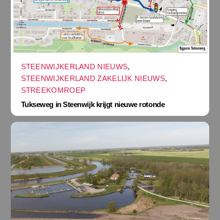
STEENWIJKERLAND NIEUWS
,
STEENWIJKERLAND ZAKELIJK NIEUWS
,
STREEKOMROEP
Tukseweg in Steenwijk krijgt nieuwe rotonde