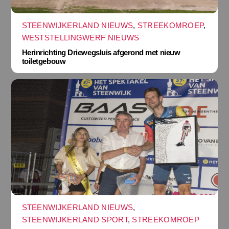
STEENWIJKERLAND NIEUWS
,
STREEKOMROEP
,
WESTSTELLINGWERF NIEUWS
Herinrichting Driewegsluis afgerond met nieuw
toiletgebouw
STEENWIJKERLAND NIEUWS
,
STEENWIJKERLAND SPORT
,
STREEKOMROEP