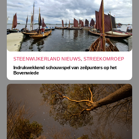
STEENWIJKERLAND NIEUWS
,
STREEKOMROEP
Indrukwekkend schouwspel van zeilpunters op het
Bovenwiede