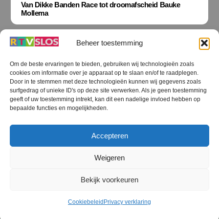
Van Dikke Banden Race tot droomafscheid Bauke
Mollema
Beheer toestemming
Om de beste ervaringen te bieden, gebruiken wij technologieën zoals
cookies om informatie over je apparaat op te slaan en/of te raadplegen.
Terug
Door in te stemmen met deze technologieën kunnen wij gegevens zoals
naar
boven
surfgedrag of unieke ID's op deze site verwerken. Als je geen toestemming
geeft of uw toestemming intrekt, kan dit een nadelige invloed hebben op
RTV SLOS
bepaalde functies en mogelijkheden.
Colofon
Klachten
Privacy verklaring
Disclaimer
Accepteren
Voorwaarden WiFi
RTV SLOS ANBI
Contact
Cookiebeleid (EU)
Terms and Conditions
Weigeren
©
RTV SLOS
2026
Bekijk voorkeuren
All Rights Reserved.
Designed by Dirk Brans
Cookiebeleid
Privacy verklaring