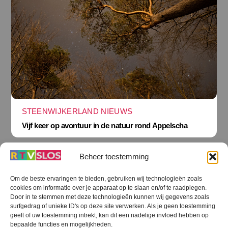
STEENWIJKERLAND NIEUWS
Vijf keer op avontuur in de natuur rond Appelscha
Beheer toestemming
Om de beste ervaringen te bieden, gebruiken wij technologieën zoals
cookies om informatie over je apparaat op te slaan en/of te raadplegen.
Terug
Door in te stemmen met deze technologieën kunnen wij gegevens zoals
naar
boven
surfgedrag of unieke ID's op deze site verwerken. Als je geen toestemming
geeft of uw toestemming intrekt, kan dit een nadelige invloed hebben op
RTV SLOS
bepaalde functies en mogelijkheden.