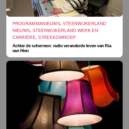
PROGRAMMANIEUWS
,
STEENWIJKERLAND
NIEUWS
,
STEENWIJKERLAND WERK EN
CARRIÈRE
,
STREEKOMROEP
Achter de schermen: radio veranderde leven van Ria
van Hien