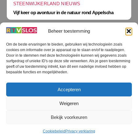
STEENWIJKERLAND NIEUWS
Vijf keer op avontuur in de natuur rond Appelscha
Beheer toestemming
Om de beste ervaringen te bieden, gebruiken wij technologieën zoals
cookies om informatie over je apparaat op te slaan en/of te raadplegen.
Terug
Door in te stemmen met deze technologieën kunnen wij gegevens zoals
naar
boven
surfgedrag of unieke ID's op deze site verwerken. Als je geen toestemming
geeft of uw toestemming intrekt, kan dit een nadelige invloed hebben op
RTV SLOS
bepaalde functies en mogelijkheden.
Colofon
Klachten
Privacy verklaring
Disclaimer
Accepteren
Voorwaarden WiFi
RTV SLOS ANBI
Contact
Cookiebeleid (EU)
Terms and Conditions
Weigeren
©
RTV SLOS
2026
Bekijk voorkeuren
All Rights Reserved.
Designed by Dirk Brans
Cookiebeleid
Privacy verklaring