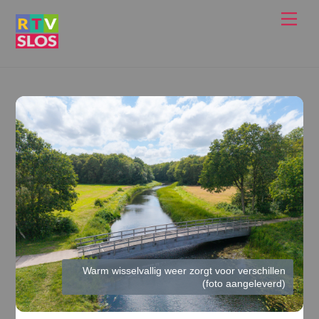
Ga
Men
naar
de
inhoud
Warm wisselvallig weer zorgt voor verschillen
(foto aangeleverd)