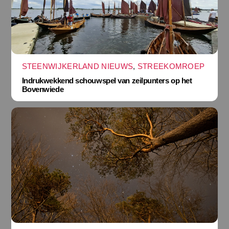
STEENWIJKERLAND NIEUWS
,
STREEKOMROEP
Indrukwekkend schouwspel van zeilpunters op het
Bovenwiede