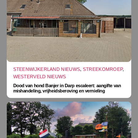
STEENWIJKERLAND NIEUWS
,
STREEKOMROEP
,
WESTERVELD NIEUWS
Dood van hond Banjer in Darp escaleert: aangifte van
mishandeling, vrijheidsberoving en vernieling