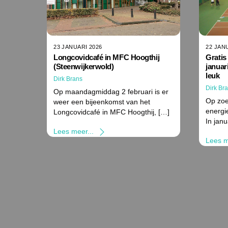
22 JAN
23 JANUARI 2026
Gratis
Longcovidcafé in MFC Hoogthij
januar
(Steenwijkerwold)
leuk
Dirk Brans
Dirk Br
Op maandagmiddag 2 februari is er
Op zoe
weer een bijeenkomst van het
energi
Longcovidcafé in MFC Hoogthij, […]
In janu
Lees meer...
Lees m