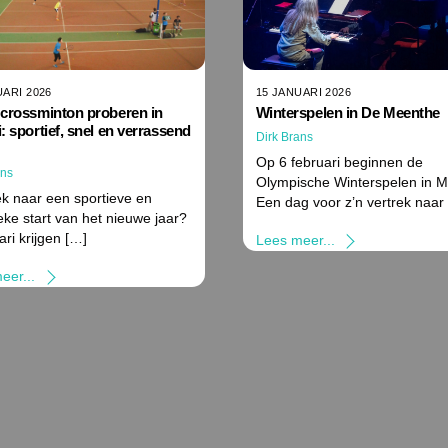
UARI 2026
15 JANUARI 2026
 crossminton proberen in
Winterspelen in De Meenthe
i: sportief, snel en verrassend
Dirk Brans
Op 6 februari beginnen de
ans
Olympische Winterspelen in M
k naar een sportieve en
Een dag voor z’n vertrek naar
eke start van het nieuwe jaar?
ari krijgen […]
Lees meer...
eer...