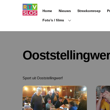
Ga
naar
Home
Nieuws
Streekomroep
P
de
inhoud
Foto’s / films
Ooststellingwer
Sport uit Ooststellingwerf