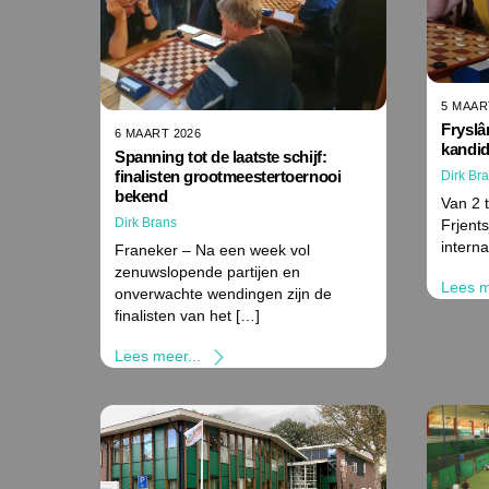
5 MAAR
Fryslâ
6 MAART 2026
kandid
Spanning tot de laatste schijf:
finalisten grootmeestertoernooi
Dirk Br
bekend
Van 2 
Dirk Brans
Frjent
intern
Franeker – Na een week vol
zenuwslopende partijen en
Lees m
onverwachte wendingen zijn de
finalisten van het […]
Lees meer...