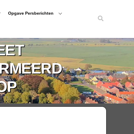
r
Opgave Persberichten
Zoeken
EET
ORMEERD
KOP