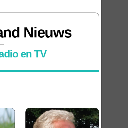
land Nieuws
dio en TV