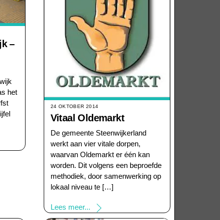
k –
wijk
s het
fst
24 OKTOBER 2014
jfel
Vitaal Oldemarkt
De gemeente Steenwijkerland
werkt aan vier vitale dorpen,
waarvan Oldemarkt er één kan
worden. Dit volgens een beproefde
methodiek, door samenwerking op
lokaal niveau te […]
Lees meer...