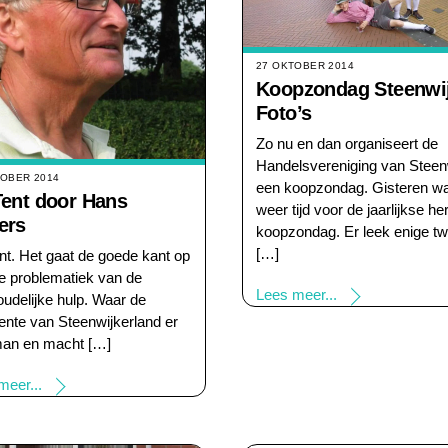
27 OKTOBER 2014
Koopzondag Steenwij
Foto’s
Zo nu en dan organiseert de
Handelsvereniging van Steen
TOBER 2014
een koopzondag. Gisteren wa
Tent door Hans
weer tijd voor de jaarlijkse her
ers
koopzondag. Er leek enige twi
[…]
nt. Het gaat de goede kant op
e problematiek van de
Lees meer...
oudelijke hulp. Waar de
nte van Steenwijkerland er
an en macht […]
meer...