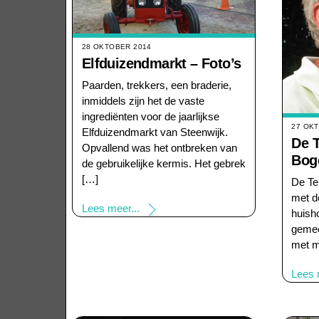
28 OKTOBER 2014
Elfduizendmarkt – Foto’s
Paarden, trekkers, een braderie,
inmiddels zijn het de vaste
ingrediënten voor de jaarlijkse
27 OK
Elfduizendmarkt van Steenwijk.
De 
Opvallend was het ontbreken van
Bog
de gebruikelijke kermis. Het gebrek
[…]
De Te
met d
Lees meer...
huish
gemee
met m
Lees 