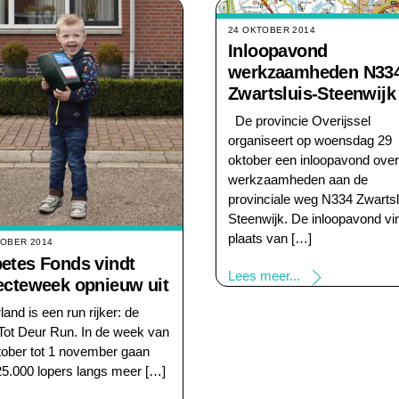
24 OKTOBER 2014
Inloopavond
werkzaamheden N33
Zwartsluis-Steenwijk
De provincie Overijssel
organiseert op woensdag 29
oktober een inloopavond over
werkzaamheden aan de
provinciale weg N334 Zwartsl
Steenwijk. De inloopavond vi
plaats van […]
TOBER 2014
etes Fonds vindt
Lees meer...
ecteweek opnieuw uit
and is een run rijker: de
Tot Deur Run. In de week van
tober tot 1 november gaan
25.000 lopers langs meer […]