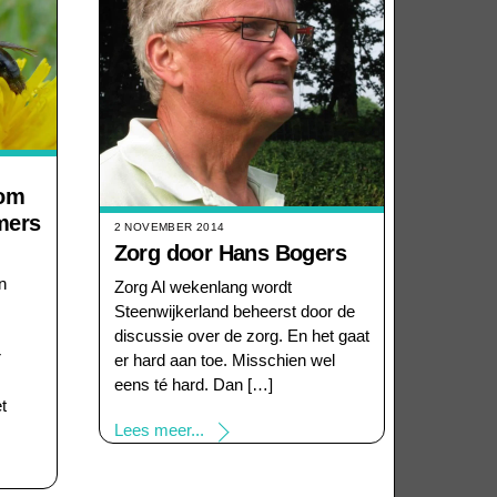
rom
mers
2 NOVEMBER 2014
Zorg door Hans Bogers
n
Zorg Al wekenlang wordt
Steenwijkerland beheerst door de
discussie over de zorg. En het gaat
r
er hard aan toe. Misschien wel
eens té hard. Dan […]
et
Lees meer...