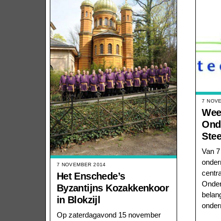
7 NOV
Wee
Ond
Stee
Van 7
onder
7 NOVEMBER 2014
centr
Het Enschede’s
Onder
Byzantijns Kozakkenkoor
belan
in Blokzijl
onder
Op zaterdagavond 15 november