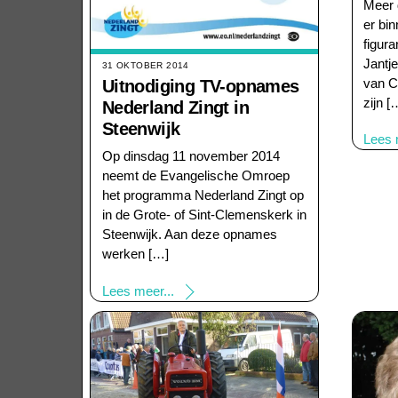
Meer d
er bi
figura
Jantj
31 OKTOBER 2014
van C
Uitnodiging TV-opnames
zijn [
Nederland Zingt in
Steenwijk
Lees 
Op dinsdag 11 november 2014
neemt de Evangelische Omroep
het programma Nederland Zingt op
in de Grote- of Sint-Clemenskerk in
Steenwijk. Aan deze opnames
werken […]
Lees meer...