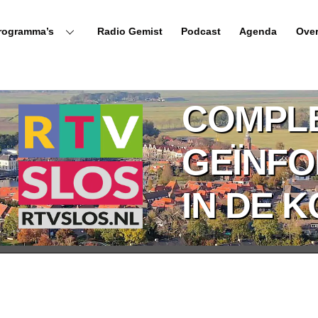
rogramma’s
Radio Gemist
Podcast
Agenda
Ove
COMPL
GEÏNF
IN DE 